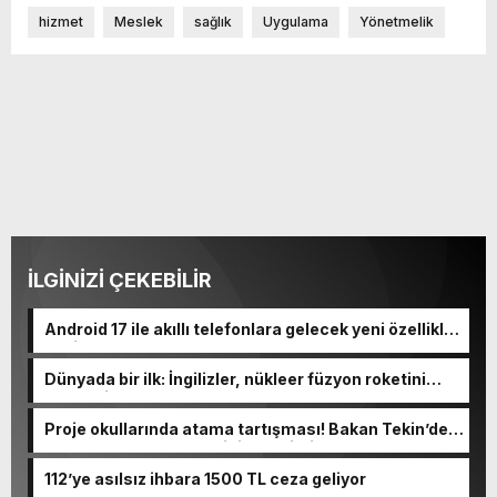
hizmet
Meslek
sağlık
Uygulama
Yönetmelik
İLGİNİZİ ÇEKEBİLİR
Android 17 ile akıllı telefonlara gelecek yeni özellikler
belli oldu
Dünyada bir ilk: İngilizler, nükleer füzyon roketini
ateşledi
Proje okullarında atama tartışması! Bakan Tekin’den
“Sıkıntı yaşanmaması için takvimi erken başlattık”
açıklaması geldi
112’ye asılsız ihbara 1500 TL ceza geliyor