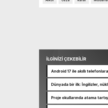
İLGİNİZİ ÇEKEBİLİR
Android 17 ile akıllı telefonlar
Dünyada bir ilk: İngilizler, nü
Proje okullarında atama tart
için takvimi erken başlattık” 