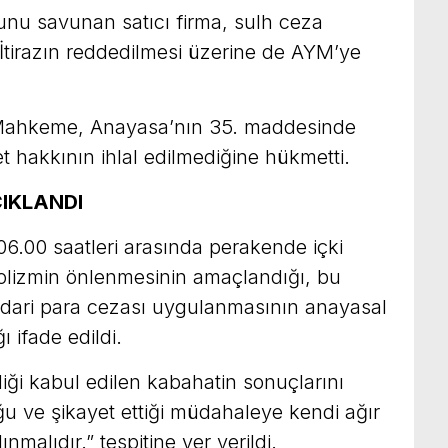
nu savunan satıcı firma, sulh ceza
 İtirazın reddedilmesi üzerine de AYM’ye
Mahkeme, Anayasa’nın 35. maddesinde
t hakkının ihlal edilmediğine hükmetti.
ÇIKLANDI
06.00 saatleri arasında perakende içki
kolizmin önlenmesinin amaçlandığı, bu
dari para cezası uygulanmasının anayasal
 ifade edildi.
ği kabul edilen kabahatin sonuçlarını
 ve şikayet ettiği müdahaleye kendi ağır
nmalıdır.” tespitine yer verildi.