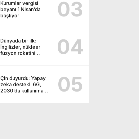
03
Kurumlar vergisi
beyanı 1 Nisan’da
başlıyor
04
Dünyada bir ilk:
İngilizler, nükleer
füzyon roketini
ateşledi
05
Çin duyurdu: Yapay
zeka destekli 6G,
2030’da kullanıma
sunulacak