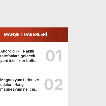
MANŞET HABERLERİ
01
Android 17 ile akıllı
telefonlara gelecek
yeni özellikler belli
oldu
02
Magnezyum türleri ve
etkileri: Hangi
magnezyum ne için
kullanılır