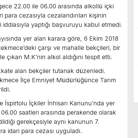
e 22.00 ile 06.00 arasında alkollü içki
ri para cezasıyla cezalandırılan kişinin
ği iddiasıyla yaptığı başvuruyu kabul etmedi.
ısında yer alan karara göre, 6 Ekim 2018
ekmece’deki çarşı ve mahalle bekçileri, bir
e çıkan M.K’nin alkol aldığını tespit etti.
dikkate alan bekçiler tutanak düzenledi.
kmece İlçe Emniyet Müdürlüğünce Tarım
ldi.
e İspirtolu İçkiler İnhisarı Kanunu’nda yer
ila 06.00 saatleri arasında perakende olarak
ildiği gerekçesiyle aynı kanunun 7.
ra idari para cezası uyguladı.