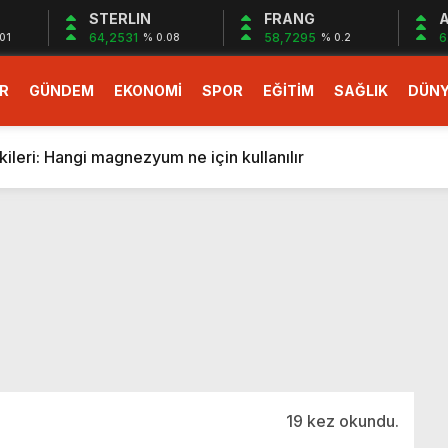
STERLIN
FRANG
A
64,2531
58,7295
6
01
% 0.08
% 0.2
R
GÜNDEM
EKONOMİ
SPOR
EĞİTİM
SAĞLIK
DÜN
larlık dev teklif
fonlara gelecek yeni özellikler belli oldu
ileri: Hangi magnezyum ne için kullanılır
1 Nisan’da başlıyor
r, nükleer füzyon roketini ateşledi
 destekli 6G, 2030’da kullanıma sunulacak
n heyecanlandıran kulis! Bakanlıklar sayı konusunda anlaşt
nin Borcunu Ödeyebilir
esi ilgilendiren düzenleme! Sayılar tümden değişti
tartışması! Bakan Tekin’den “Sıkıntı yaşanmaması için takvim
larlık dev teklif
19 kez okundu.
fonlara gelecek yeni özellikler belli oldu