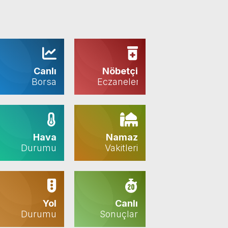
Canlı
Nöbetçi
Borsa
Eczaneler
Hava
Namaz
Durumu
Vakitleri
Yol
Canlı
Durumu
Sonuçlar