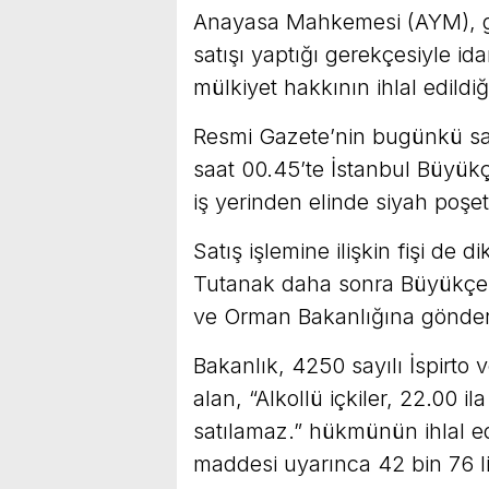
Anayasa Mahkemesi (AYM), gec
satışı yaptığı gerekçesiyle ida
mülkiyet hakkının ihlal edildi
Resmi Gazete’nin bugünkü say
saat 00.45’te İstanbul Büyükç
iş yerinden elinde siyah poşetl
Satış işlemine ilişkin fişi de 
Tutanak daha sonra Büyükçe
ve Orman Bakanlığına gönderi
Bakanlık, 4250 sayılı İspirto v
alan, “Alkollü içkiler, 22.00 
satılamaz.” hükmünün ihlal ed
maddesi uyarınca 42 bin 76 li