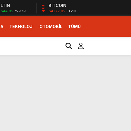
LTIN
BITCOIN
.544,82
64.177,82
% 0,80
-1.215
YA
TEKNOLOJİ
OTOMOBİL
TÜMÜ
ı
i erken başlattık”