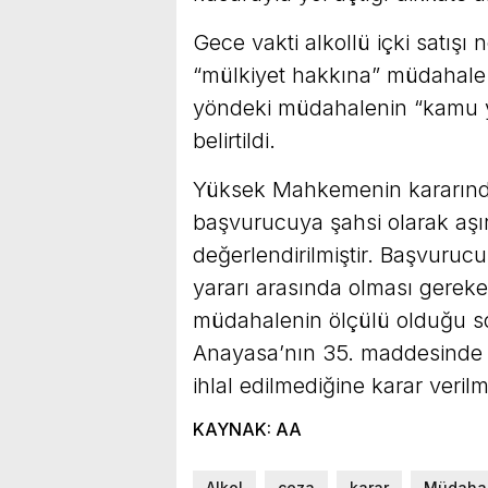
Gece vakti alkollü içki satışı 
“mülkiyet hakkına” müdahale a
yöndeki müdahalenin “kamu y
belirtildi.
Yüksek Mahkemenin kararında 
başvurucuya şahsi olarak aşır
değerlendirilmiştir. Başvuru
yararı arasında olması gerek
müdahalenin ölçülü olduğu so
Anayasa’nın 35. maddesinde g
ihlal edilmediğine karar verilm
KAYNAK: AA
Alkol
ceza
karar
Müdaha