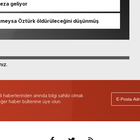
ceza geliyor
Rümeysa Öztürk öldürüleceğini düşünmüş
nız.
 haberlerinden anında bilgi sahibi olmak
 eğer haber bültenine üye olun.