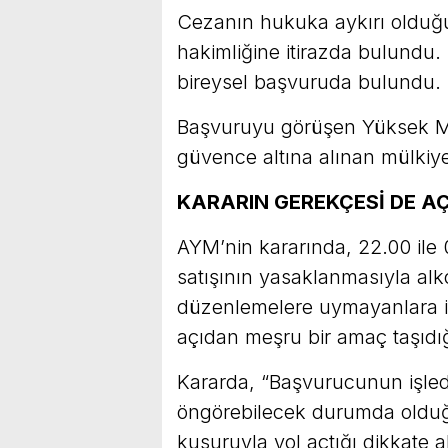
Cezanın hukuka aykırı olduğu
hakimliğine itirazda bulundu.
bireysel başvuruda bulundu.
Başvuruyu görüşen Yüksek 
güvence altına alınan mülkiye
KARARIN GEREKÇESİ DE A
AYM’nin kararında, 22.00 ile 
satışının yasaklanmasıyla al
düzenlemelere uymayanlara i
açıdan meşru bir amaç taşıdığı
Kararda, “Başvurucunun işledi
öngörebilecek durumda olduğu
kusuruyla yol açtığı dikkate alı