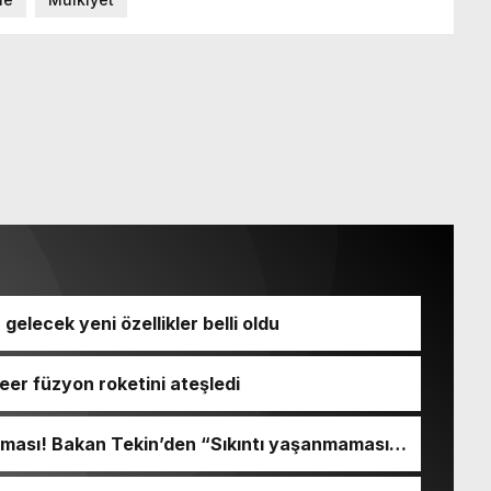
a gelecek yeni özellikler belli oldu
kleer füzyon roketini ateşledi
ışması! Bakan Tekin’den “Sıkıntı yaşanmaması
açıklaması geldi