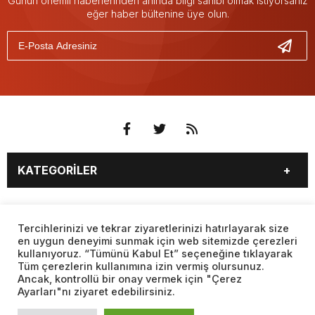
Günün önemli haberlerinden anında bilgi sahibi olmak istiyorsanız
eğer haber bültenine üye olun.
KATEGORİLER
3. SAYFA
EKONOMİ
SAYFALAR
EĞİTİM
SAĞLIK
Tercihlerinizi ve tekrar ziyaretlerinizi hatırlayarak size
en uygun deneyimi sunmak için web sitemizde çerezleri
YAŞAM
SPOR
kullanıyoruz. “Tümünü Kabul Et” seçeneğine tıklayarak
BURÇLAR
CANLI BORSA
MAGAZİN
KÜLTÜR SANAT
Tüm çerezlerin kullanımına izin vermiş olursunuz.
CANLI SONUÇLAR
CANLI TV
Ancak, kontrollü bir onay vermek için "Çerez
Web sitemizde yer alan haber içerikleri izin alınmadan,
TEKNOLOJİ
DÜNYA
Ayarları"nı ziyaret edebilirsiniz.
kaynak gösterilerek dahi iktibas edilemez. Kanuna aykırı ve
FİKSTÜR
FİRMA EKLE
SİYASET
FOTO GALERİ
izinsiz olarak kopyalanamaz, başka yerde yayınlanamaz.