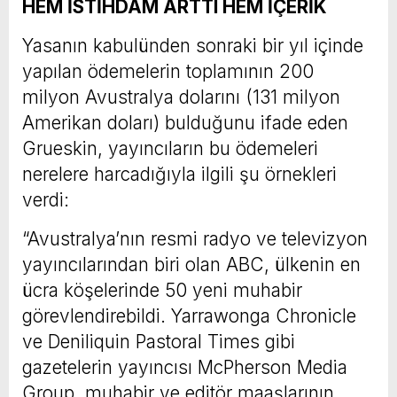
HEM İSTİHDAM ARTTI HEM İÇERİK
Yasanın kabulünden sonraki bir yıl içinde
yapılan ödemelerin toplamının 200
milyon Avustralya dolarını (131 milyon
Amerikan doları) bulduğunu ifade eden
Grueskin, yayıncıların bu ödemeleri
nerelere harcadığıyla ilgili şu örnekleri
verdi:
“Avustralya’nın resmi radyo ve televizyon
yayıncılarından biri olan ABC, ülkenin en
ücra köşelerinde 50 yeni muhabir
görevlendirebildi. Yarrawonga Chronicle
ve Deniliquin Pastoral Times gibi
gazetelerin yayıncısı McPherson Media
Group, muhabir ve editör maaşlarının