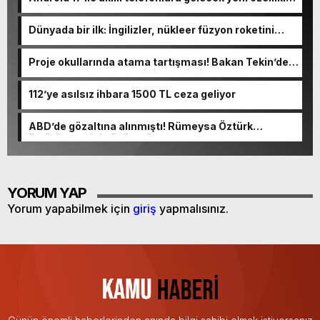
belli oldu
Dünyada bir ilk: İngilizler, nükleer füzyon roketini
ateşledi
Proje okullarında atama tartışması! Bakan Tekin’den
“Sıkıntı yaşanmaması için takvimi erken başlattık”
açıklaması geldi
112’ye asılsız ihbara 1500 TL ceza geliyor
ABD’de gözaltına alınmıştı! Rümeysa Öztürk
öldürüleceğini düşünmüş
YORUM YAP
Yorum yapabilmek için
giriş
yapmalısınız.