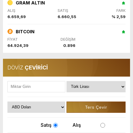
GRAM ALTIN
ALIŞ
SATIŞ
FARK
6.659,69
6.660,55
% 2,59
BITCOIN
FİYAT
DEĞİŞİM
64.924,39
0.896
DÖVİZ
ÇEVİRİCİ
Satış
Alış