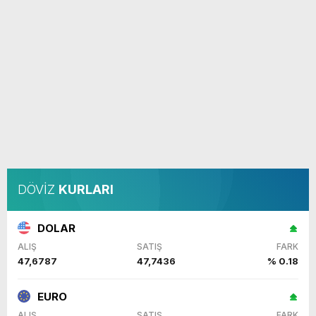
DÖVİZ
KURLARI
DOLAR
ALIŞ
SATIŞ
FARK
47,6787
47,7436
% 0.18
EURO
ALIŞ
SATIŞ
FARK