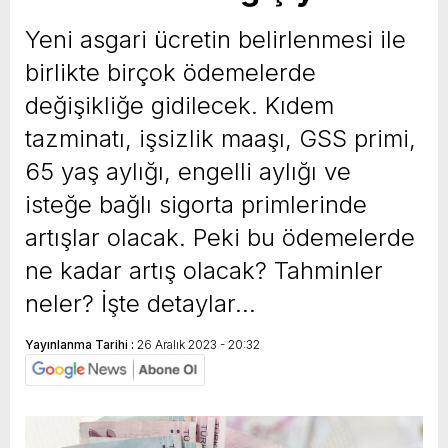
yeni özellikler belli oldu
Yeni asgari ücretin belirlenmesi ile
birlikte birçok ödemelerde
değişikliğe gidilecek. Kıdem
tazminatı, işsizlik maaşı, GSS primi,
65 yaş aylığı, engelli aylığı ve
isteğe bağlı sigorta primlerinde
artışlar olacak. Peki bu ödemelerde
ne kadar artış olacak? Tahminler
neler? İşte detaylar…
Yayınlanma Tarihi :
26 Aralık 2023 - 20:32