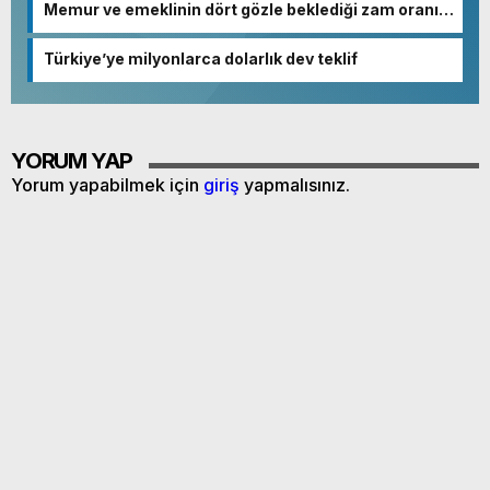
Memur ve emeklinin dört gözle beklediği zam oranı
netleşmeye başladı
Türkiye’ye milyonlarca dolarlık dev teklif
YORUM YAP
Yorum yapabilmek için
giriş
yapmalısınız.