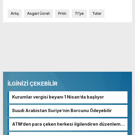
Artış
Asgari Ücret
Prim
Tl’ye
Tutar
İLGİNİZİ ÇEKEBİLİR
Kurumlar vergisi beyanı 1 Nisan’da başlıyor
Suudi Arabistan Suriye’nin Borcunu Ödeyebilir
ATM’den para çeken herkesi ilgilendiren düzenleme!
Sayılar tümden değişti