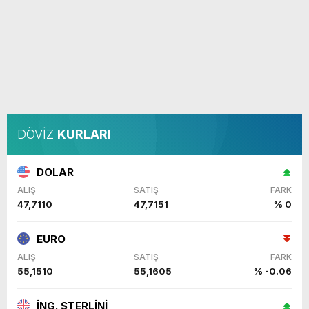
DÖVİZ
KURLARI
DOLAR
ALIŞ
SATIŞ
FARK
47,7110
47,7151
% 0
EURO
ALIŞ
SATIŞ
FARK
55,1510
55,1605
% -0.06
İNG. STERLİNİ