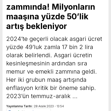
zammında! Milyonların
yeni özellikler belli oldu
maaşına yüzde 50’lik
artış bekleniyor
2024’te geçerli olacak asgari ücret
yüzde 49’luk zamla 17 bin 2 lira
olarak belirlendi. Asgari ücretin
kesinleşmesinin ardından sıra
memur ve emekli zammına geldi.
Her iki grubun maaş artışında
enflasyon kritik bir öneme sahip.
2023’ün temmuz-aralık …
Yayınlanma Tarihi :
28 Aralık 2023 - 13:54