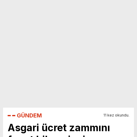
yeni özellikler belli oldu
GÜNDEM
11 kez okundu.
Asgari ücret zammını