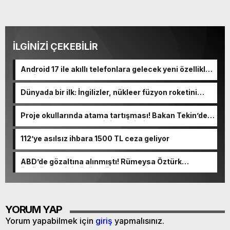
İLGİNİZİ ÇEKEBİLİR
Android 17 ile akıllı telefonlara gelecek yeni özellikler
belli oldu
Dünyada bir ilk: İngilizler, nükleer füzyon roketini
ateşledi
Proje okullarında atama tartışması! Bakan Tekin’den
“Sıkıntı yaşanmaması için takvimi erken başlattık”
açıklaması geldi
112’ye asılsız ihbara 1500 TL ceza geliyor
ABD’de gözaltına alınmıştı! Rümeysa Öztürk
öldürüleceğini düşünmüş
YORUM YAP
Yorum yapabilmek için
giriş
yapmalısınız.