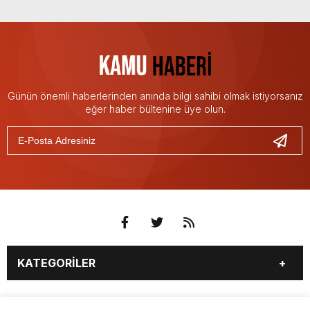
Günün önemli haberlerinden anında bilgi sahibi olmak istiyorsanız
eğer haber bültenine üye olun.
KATEGORİLER
3. SAYFA
EKONOMİ