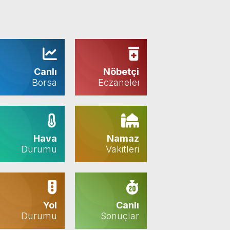
Canlı
Nöbetçi
Borsa
Eczaneler
Hava
Namaz
Durumu
Vakitleri
Yol
Canlı
Durumu
Sonuçlar