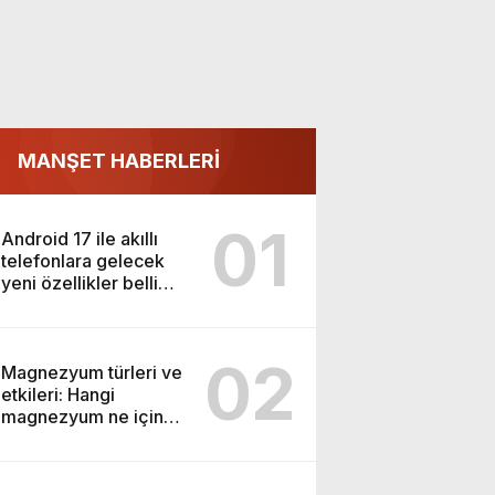
MANŞET HABERLERİ
01
Android 17 ile akıllı
telefonlara gelecek
yeni özellikler belli
oldu
02
Magnezyum türleri ve
etkileri: Hangi
magnezyum ne için
kullanılır