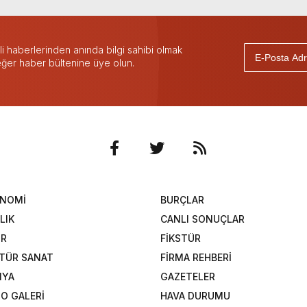
 haberlerinden anında bilgi sahibi olmak
 eğer haber bültenine üye olun.
ONOMİ
BURÇLAR
LIK
CANLI SONUÇLAR
OR
FİKSTÜR
TÜR SANAT
FİRMA REHBERİ
NYA
GAZETELER
O GALERİ
HAVA DURUMU