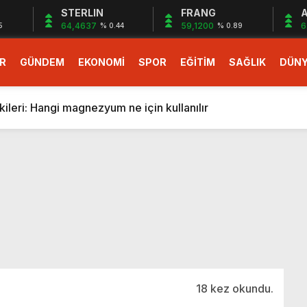
STERLIN
FRANG
A
64,4637
59,1200
6
5
% 0.44
% 0.89
R
GÜNDEM
EKONOMİ
SPOR
EĞİTİM
SAĞLIK
DÜN
larlık dev teklif
fonlara gelecek yeni özellikler belli oldu
ileri: Hangi magnezyum ne için kullanılır
1 Nisan’da başlıyor
r, nükleer füzyon roketini ateşledi
 destekli 6G, 2030’da kullanıma sunulacak
n heyecanlandıran kulis! Bakanlıklar sayı konusunda anlaşt
nin Borcunu Ödeyebilir
esi ilgilendiren düzenleme! Sayılar tümden değişti
tartışması! Bakan Tekin’den “Sıkıntı yaşanmaması için takvim
larlık dev teklif
18 kez okundu.
fonlara gelecek yeni özellikler belli oldu