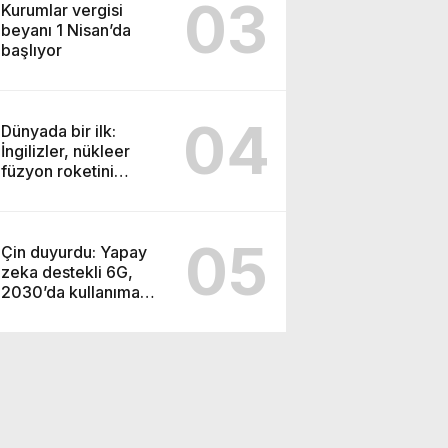
03
Kurumlar vergisi
beyanı 1 Nisan’da
başlıyor
04
Dünyada bir ilk:
İngilizler, nükleer
füzyon roketini
ateşledi
05
Çin duyurdu: Yapay
zeka destekli 6G,
2030’da kullanıma
sunulacak