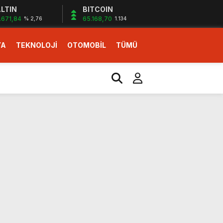
LTIN
BITCOIN
.671,84
65.168,70
% 2,76
1.134
YA
TEKNOLOJİ
OTOMOBİL
TÜMÜ
ı
i erken başlattık”