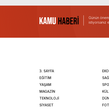
Günün önemli
istiyorsanız
3. SAYFA
EK
EĞİTİM
SAĞ
YAŞAM
SP
MAGAZİN
KÜL
TEKNOLOJİ
DÜ
SİYASET
FOT