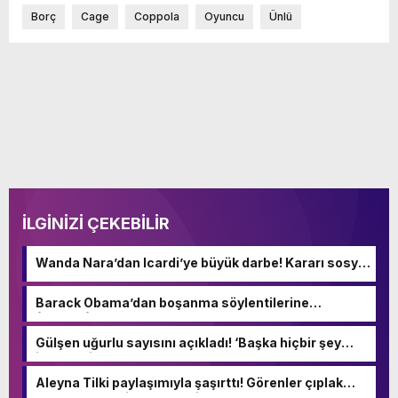
Borç
Cage
Coppola
Oyuncu
Ünlü
İLGİNİZİ ÇEKEBİLİR
Wanda Nara’dan Icardi’ye büyük darbe! Kararı sosyal
medyadan duyurdu
Barack Obama’dan boşanma söylentilerine
fotoğraflı yanıt
Gülşen uğurlu sayısını açıkladı! ‘Başka hiçbir şey
istemedim hayatta’
Aleyna Tilki paylaşımıyla şaşırttı! Görenler çıplak
sandı – Magazin Haberleri