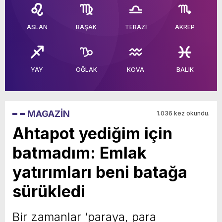
yeni özellikler belli oldu
ASLAN
BAŞAK
TERAZİ
AKREP
YAY
OĞLAK
KOVA
BALIK
MAGAZİN
1.036 kez okundu.
Ahtapot yediğim için
batmadım: Emlak
yatırımları beni batağa
sürükledi
Bir zamanlar ‘paraya, para