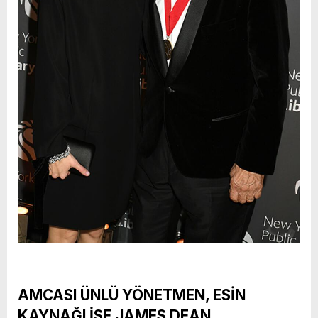
AMCASI ÜNLÜ YÖNETMEN, ESİN
KAYNAĞI İSE JAMES DEAN