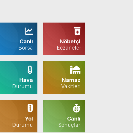
Canlı
Nöbetçi
Borsa
Eczaneler
Hava
Namaz
Durumu
Vakitleri
Yol
Canlı
Durumu
Sonuçlar