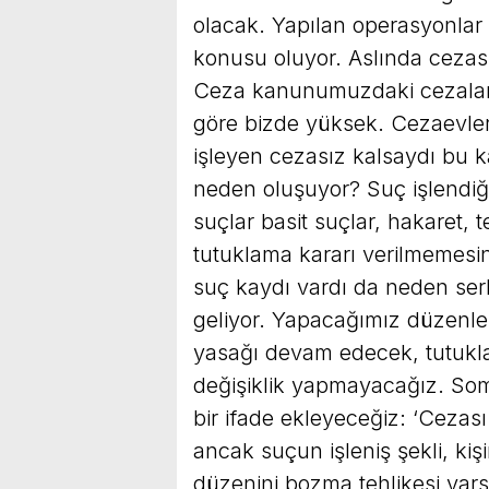
olacak. Yapılan operasyonlar 
konusu oluyor. Aslında cezasız
Ceza kanunumuzdaki cezalar,
göre bizde yüksek. Cezaevler
işleyen cezasız kalsaydı bu ka
neden oluşuyor? Suç işlendiğin
suçlar basit suçlar, hakaret, te
tutuklama kararı verilmemesin
suç kaydı vardı da neden serbe
geliyor. Yapacağımız düzenlem
yasağı devam edecek, tutukla
değişiklik yapmayacağız. Somu
bir ifade ekleyeceğiz: ‘Cezası
ancak suçun işleniş şekli, ki
düzenini bozma tehlikesi varsa