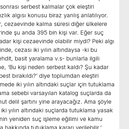
sonrası serbest kalmalar çok eleştiri
lık algısı konusu biraz yanlış anlatılıyor.
 cezaevinde kalma süresi diğer ülkelere
inde şu anda 395 bin kişi var. Eğer suç
dar kişi cezaevinde olabilir miydi? Peki algı
de, cezası iki yılın altındaysa -ki bu
hdit, basit yaralama v.s- bunlarla ilgili
e, ‘Bu kişi neden serbest kaldı? Şu kadar
st bırakıldı?’ diye toplumdan eleştiri
ede iki yılın altındaki suçlar için tutuklama
ma sebebi varsayılan katalog suçlarda da
t delil şartını yine arayacağız. Ama şöyle
 iki yılın altındaki suçlarda tutuklama yasak
şinin yeniden suç işleme eğilimi ve kamu
 hakkında tutuklama kararı verilebilir.’