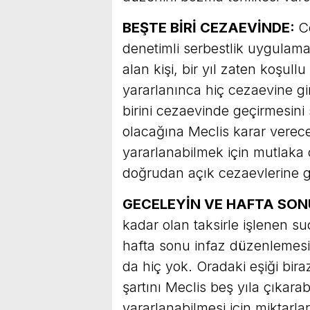
BEŞTE BİRİ CEZAEVİNDE:
C
denetimli serbestlik uygulamas
alan kişi, bir yıl zaten koşull
yararlanınca hiç cezaevine gi
birini cezaevinde geçirmesini
olacağına Meclis karar verecek
yararlanabilmek için mutlaka 
doğrudan açık cezaevlerine g
GECELEYİN VE HAFTA SONU
kadar olan taksirle işlenen su
hafta sonu infaz düzenlemesi
da hiç yok. Oradaki eşiği bira
şartını Meclis beş yıla çıkara
yararlanabilmesi için miktarlar