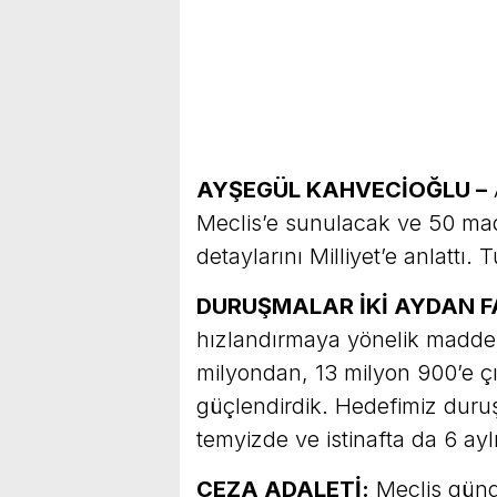
AYŞEGÜL KAHVECİOĞLU –
Meclis’e sunulacak ve 50 mad
detaylarını Milliyet’e anlattı. 
DURUŞMALAR İKİ AYDAN 
hızlandırmaya yönelik maddele
milyondan, 13 milyon 900’e ç
güçlendirdik. Hedefimiz duru
temyizde ve istinafta da 6 ay
CEZA ADALETİ:
Meclis günde