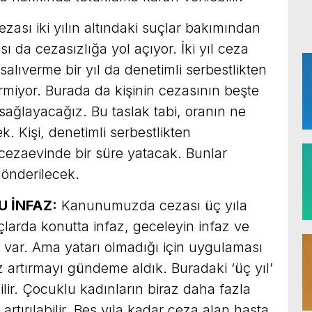
ezası iki yılın altındaki suçlar bakımından
ı da cezasızlığa yol açıyor. İki yıl ceza
u salıverme bir yıl da denetimli serbestlikten
rmiyor. Burada da kişinin cezasının beşte
 sağlayacağız. Bu taslak tabi, oranın ne
. Kişi, denetimli serbestlikten
cezaevinde bir süre yatacak. Bunlar
önderilecek.
 İNFAZ:
Kanunumuzda cezası üç yıla
çlarda konutta infaz, geceleyin infaz ve
 var. Ama yatarı olmadığı için uygulaması
z artırmayı gündeme aldık. Buradaki ‘üç yıl’
bilir. Çocuklu kadınların biraz daha fazla
 artırılabilir. Beş yıla kadar ceza alan hasta