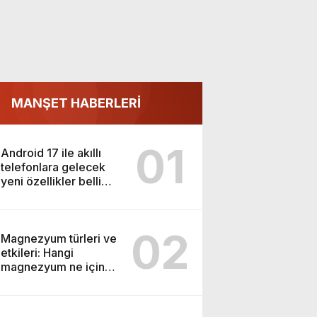
MANŞET HABERLERİ
01
Android 17 ile akıllı
telefonlara gelecek
yeni özellikler belli
oldu
02
Magnezyum türleri ve
etkileri: Hangi
magnezyum ne için
kullanılır