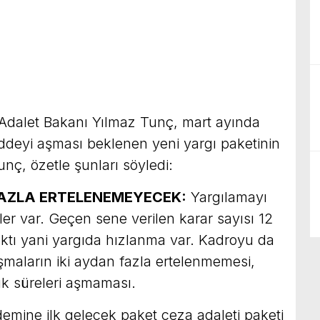
Adalet Bakanı Yılmaz Tunç, mart ayında
deyi aşması beklenen yeni yargı paketinin
Tunç, özetle şunları söyledi:
FAZLA ERTELENEMEYECEK:
Yargılamayı
r var. Geçen sene verilen karar sayısı 12
ıktı yani yargıda hızlanma var. Kadroyu da
şmaların iki aydan fazla ertelenmemesi,
lık süreleri aşmaması.
mine ilk gelecek paket ceza adaleti paketi