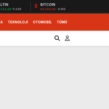
LTIN
BITCOIN
.534,68
64.354,00
% 0,65
-0.302
YA
TEKNOLOJİ
OTOMOBİL
TÜMÜ
ı
i erken başlattık”