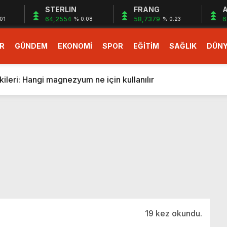
STERLIN
FRANG
A
64,2554
58,7379
6
01
% 0.08
% 0.23
R
GÜNDEM
EKONOMİ
SPOR
EĞİTİM
SAĞLIK
DÜN
larlık dev teklif
fonlara gelecek yeni özellikler belli oldu
ileri: Hangi magnezyum ne için kullanılır
1 Nisan’da başlıyor
r, nükleer füzyon roketini ateşledi
 destekli 6G, 2030’da kullanıma sunulacak
n heyecanlandıran kulis! Bakanlıklar sayı konusunda anlaşt
nin Borcunu Ödeyebilir
esi ilgilendiren düzenleme! Sayılar tümden değişti
tartışması! Bakan Tekin’den “Sıkıntı yaşanmaması için takvim
larlık dev teklif
19 kez okundu.
fonlara gelecek yeni özellikler belli oldu