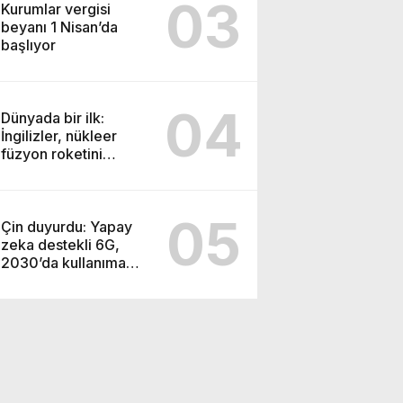
03
Kurumlar vergisi
beyanı 1 Nisan’da
başlıyor
04
Dünyada bir ilk:
İngilizler, nükleer
füzyon roketini
ateşledi
05
Çin duyurdu: Yapay
zeka destekli 6G,
2030’da kullanıma
sunulacak