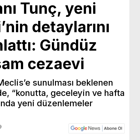
nı Tunç, yeni
’nin detaylarını
nlattı: Gündüz
şam cezaevi
Meclis’e sunulması beklenen
e, “konutta, geceleyin ve hafta
rında yeni düzenlemeler
9