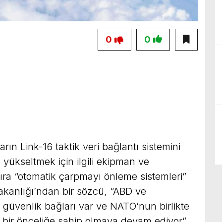
0
0
rın Link-16 taktik veri bağlantı sistemini
yükseltmek için ilgili ekipman ve
ıra “otomatik çarpmayı önleme sistemleri”
akanlığı’ndan bir sözcü, “ABD ve
güvenlik bağları var ve NATO’nun birlikte
itik bir önceliğe sahip olmaya devam ediyor”