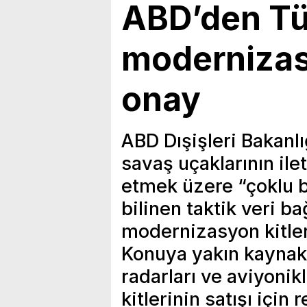
ABD’den Tü
modernizasy
onay
ABD Dışişleri Bakanl
savaş uçaklarının ile
etmek üzere “çoklu b
bilinen taktik veri ba
modernizasyon kitler
Konuya yakın kaynakla
radarları ve aviyoni
kitlerinin satışı için