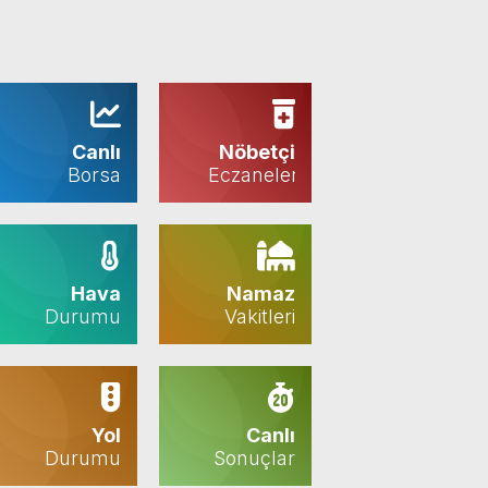
Canlı
Nöbetçi
Borsa
Eczaneler
Hava
Namaz
Durumu
Vakitleri
Yol
Canlı
Durumu
Sonuçlar