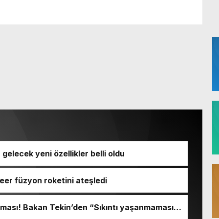
a gelecek yeni özellikler belli oldu
kleer füzyon roketini ateşledi
ışması! Bakan Tekin’den “Sıkıntı yaşanmaması
açıklaması geldi