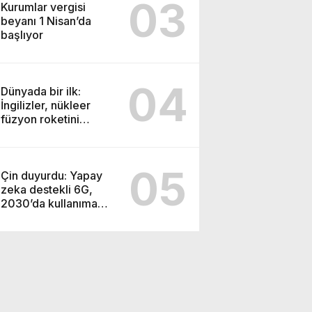
03
Kurumlar vergisi
beyanı 1 Nisan’da
başlıyor
04
Dünyada bir ilk:
İngilizler, nükleer
füzyon roketini
ateşledi
05
Çin duyurdu: Yapay
zeka destekli 6G,
2030’da kullanıma
sunulacak