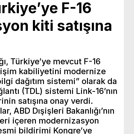
rkiye’ye F-16
on kiti satışına
ığı, Türkiye’ye mevcut F-16
tişim kabiliyetini modernize
ilgi dağıtım sistemi” olarak da
ğlantı (TDL) sistemi Link-16’nın
inin satışına onay verdi.
r, ABD Dışişleri Bakanlığı’nın
kleri içeren modernizasyon
 resmi bildirimi Kongre’ye