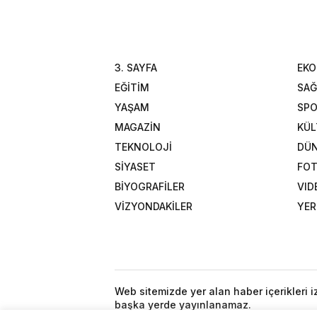
3. SAYFA
EK
EĞİTİM
SAĞ
YAŞAM
SP
MAGAZİN
KÜL
TEKNOLOJİ
DÜ
SİYASET
FOT
BİYOGRAFİLER
VID
VİZYONDAKİLER
YER
Web sitemizde yer alan haber içerikleri 
başka yerde yayınlanamaz.