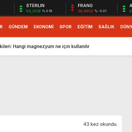
STERLIN
FRANG
A
64,2618
58,9652
6
% 0.18
% -0.01
R
GÜNDEM
EKONOMİ
SPOR
EĞİTİM
SAĞLIK
DÜN
larlık dev teklif
fonlara gelecek yeni özellikler belli oldu
ileri: Hangi magnezyum ne için kullanılır
1 Nisan’da başlıyor
r, nükleer füzyon roketini ateşledi
 destekli 6G, 2030’da kullanıma sunulacak
n heyecanlandıran kulis! Bakanlıklar sayı konusunda anlaşt
nin Borcunu Ödeyebilir
esi ilgilendiren düzenleme! Sayılar tümden değişti
tartışması! Bakan Tekin’den “Sıkıntı yaşanmaması için takvim
larlık dev teklif
43 kez okundu.
fonlara gelecek yeni özellikler belli oldu