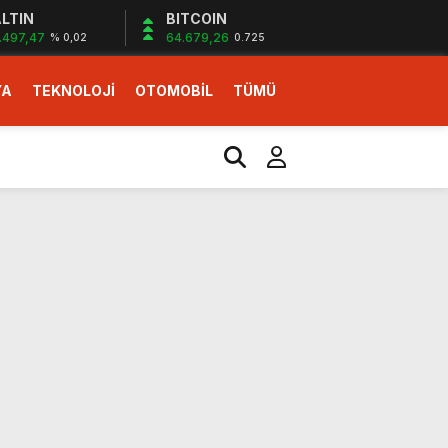
LTIN
BITCOIN
.497,47
64.679,26
% 0,02
0.725
YA
TEKNOLOJİ
OTOMOBİL
TÜMÜ
ı
i erken başlattık”