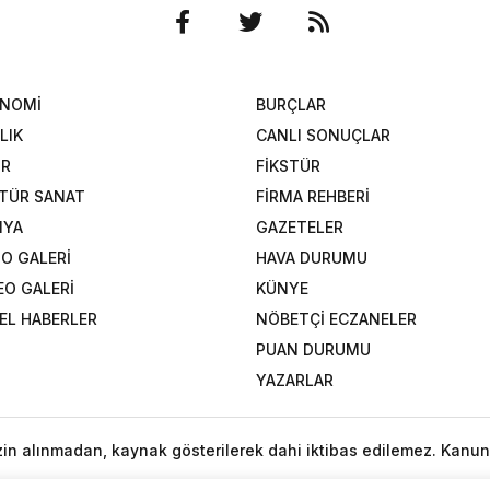
ONOMİ
BURÇLAR
LIK
CANLI SONUÇLAR
OR
FİKSTÜR
TÜR SANAT
FİRMA REHBERİ
NYA
GAZETELER
O GALERİ
HAVA DURUMU
EO GALERİ
KÜNYE
EL HABERLER
NÖBETÇİ ECZANELER
PUAN DURUMU
YAZARLAR
izin alınmadan, kaynak gösterilerek dahi iktibas edilemez. Kanun