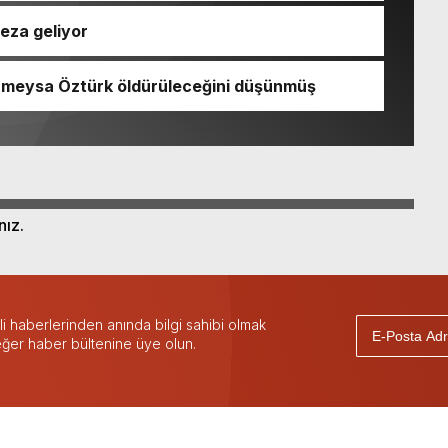
ceza geliyor
Rümeysa Öztürk öldürüleceğini düşünmüş
nız.
 haberlerinden anında bilgi sahibi olmak
 eğer haber bültenine üye olun.