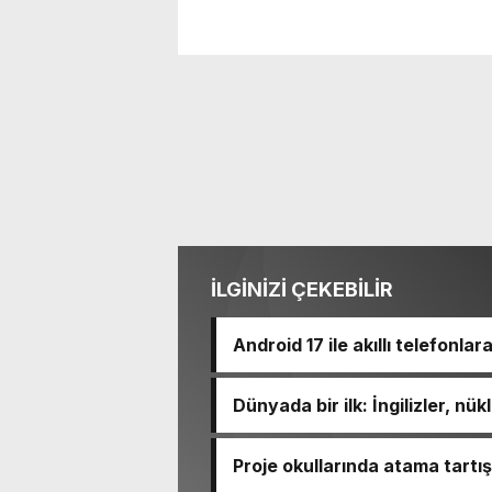
İLGİNİZİ ÇEKEBİLİR
Android 17 ile akıllı telefonlar
Dünyada bir ilk: İngilizler, nü
Proje okullarında atama tart
için takvimi erken başlattık” 