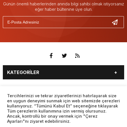
Günün önemli haberlerinden anında bilgi sahibi olmak istiyorsanız
eğer haber bültenine üye olun.
KATEGORİLER
3. SAYFA
EKONOMİ
SAYFALAR
EĞİTİM
SAĞLIK
Tercihlerinizi ve tekrar ziyaretlerinizi hatırlayarak size
en uygun deneyimi sunmak için web sitemizde çerezleri
YAŞAM
SPOR
kullanıyoruz. “Tümünü Kabul Et” seçeneğine tıklayarak
BURÇLAR
CANLI BORSA
MAGAZİN
KÜLTÜR SANAT
Tüm çerezlerin kullanımına izin vermiş olursunuz.
CANLI SONUÇLAR
CANLI TV
Ancak, kontrollü bir onay vermek için "Çerez
Web sitemizde yer alan haber içerikleri izin alınmadan,
TEKNOLOJİ
DÜNYA
Ayarları"nı ziyaret edebilirsiniz.
kaynak gösterilerek dahi iktibas edilemez. Kanuna aykırı ve
FİKSTÜR
FİRMA EKLE
SİYASET
FOTO GALERİ