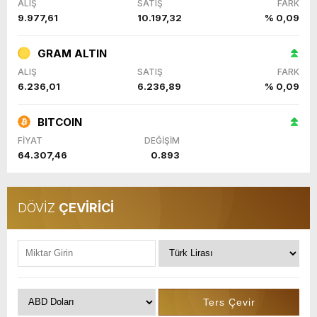
ALIŞ
SATIŞ
FARK
9.977,61
10.197,32
% 0,09
GRAM ALTIN
ALIŞ
SATIŞ
FARK
6.236,01
6.236,89
% 0,09
BITCOIN
FİYAT
DEĞİŞİM
64.307,46
0.893
DÖVİZ
ÇEVİRİCİ