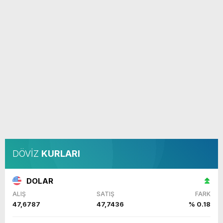
DÖVİZ
KURLARI
DOLAR
ALIŞ
SATIŞ
FARK
47,6787
47,7436
% 0.18