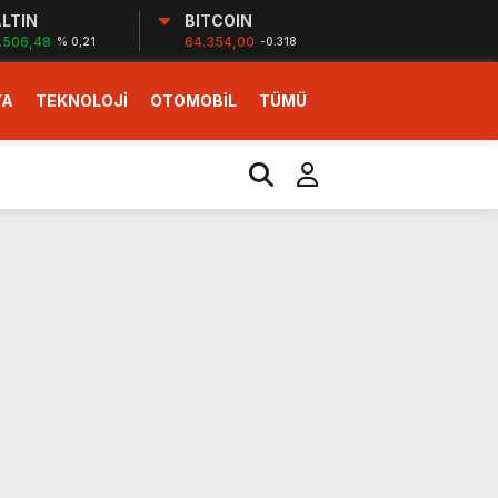
LTIN
BITCOIN
.506,48
64.354,00
% 0,21
-0.318
YA
TEKNOLOJİ
OTOMOBİL
TÜMÜ
ı
i erken başlattık”