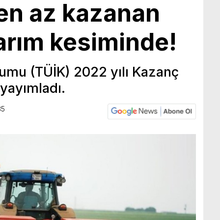
 en az kazanan
tarım kesiminde!
urumu (TÜİK) 2022 yılı Kazanç
i yayımladı.
35