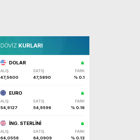
DÖVİZ
KURLARI
DOLAR
ALIŞ
SATIŞ
FARK
47,5600
47,5890
% 0.1
EURO
ALIŞ
SATIŞ
FARK
54,9127
54,9596
% 0.16
İNG. STERLİNİ
ALIŞ
SATIŞ
FARK
64,0556
64,0909
% 0.13