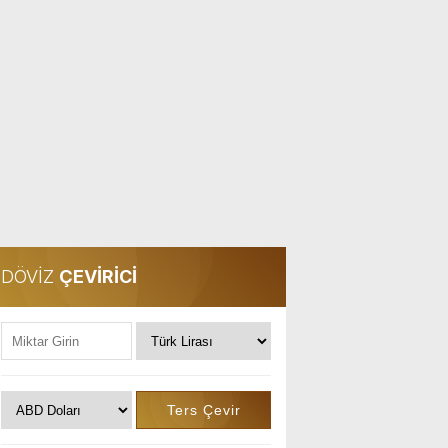
DÖVİZ
ÇEVİRİCİ