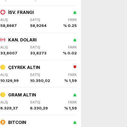
İSV. FRANGI
ALIŞ
SATIŞ
FARK
58,8687
58,9264
% 0.25
KAN. DOLARI
ALIŞ
SATIŞ
FARK
33,8007
33,8273
% 0.02
ÇEYREK ALTIN
ALIŞ
SATIŞ
FARK
10.126,99
10.350,02
% 1,59
GRAM ALTIN
ALIŞ
SATIŞ
FARK
6.329,37
6.330,29
% 1,59
BITCOIN