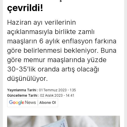
çevrildi!
yeni özellikler belli oldu
Haziran ayı verilerinin
açıklanmasıyla birlikte zamlı
maaşların 6 aylık enflasyon farkına
göre belirlenmesi bekleniyor. Buna
göre memur maaşlarında yüzde
30-35’lik oranda artış olacağı
düşünülüyor.
Yayınlanma Tarihi :
01 Temmuz 2023 - 1:35
Güncelleme Tarihi :
02 Aralık 2023 - 14:41