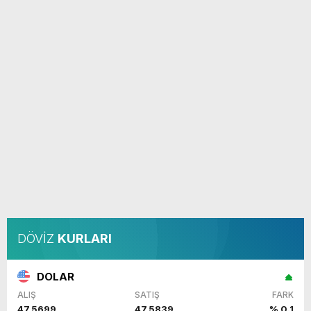
DÖVİZ
KURLARI
DOLAR
ALIŞ
SATIŞ
FARK
47,5699
47,5839
% 0.1