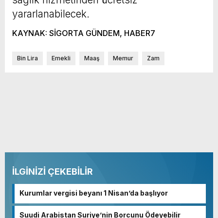
yararlanabilecek.
KAYNAK: SİGORTA GÜNDEM, HABER7
Bin Lira
Emekli
Maaş
Memur
Zam
İLGİNİZİ ÇEKEBİLİR
Kurumlar vergisi beyanı 1 Nisan’da başlıyor
Suudi Arabistan Suriye’nin Borcunu Ödeyebilir