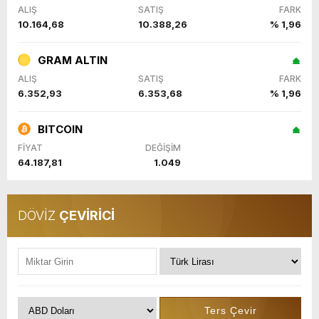
ALIŞ
SATIŞ
FARK
10.164,68
10.388,26
% 1,96
GRAM ALTIN
ALIŞ
SATIŞ
FARK
6.352,93
6.353,68
% 1,96
BITCOIN
FİYAT
DEĞİŞİM
64.187,81
1.049
DÖVİZ
ÇEVİRİCİ