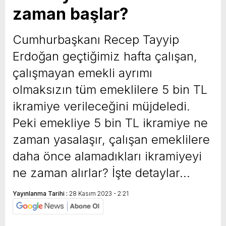
zaman başlar?
yeni özellikler belli oldu
Cumhurbaşkanı Recep Tayyip
Erdoğan geçtiğimiz hafta çalışan,
çalışmayan emekli ayrımı
olmaksızın tüm emeklilere 5 bin TL
ikramiye verileceğini müjdeledi.
Peki emekliye 5 bin TL ikramiye ne
zaman yasalaşır, çalışan emeklilere
daha önce alamadıkları ikramiyeyi
ne zaman alırlar? İşte detaylar…
Yayınlanma Tarihi :
28 Kasım 2023 - 2:21