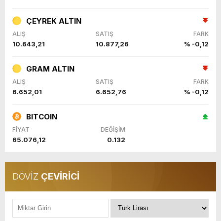
ÇEYREK ALTIN
ALIŞ
SATIŞ
FARK
10.643,21
10.877,26
% -0,12
GRAM ALTIN
ALIŞ
SATIŞ
FARK
6.652,01
6.652,76
% -0,12
BITCOIN
FİYAT
DEĞİŞİM
65.076,12
0.132
DÖVİZ
ÇEVİRİCİ