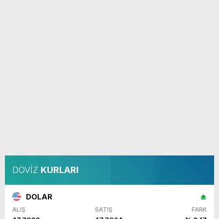
DÖVİZ
KURLARI
DOLAR
ALIŞ
SATIŞ
FARK