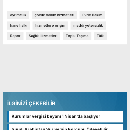
ayrımcılık
çocuk bakım hizmetleri
Evde Bakım
hane halkı
hizmetlere erişim
maddi yetersizlik
Rapor
Sağlık Hizmetleri
Toplu Taşıma
Tüik
İLGİNİZİ ÇEKEBİLİR
Kurumlar vergisi beyanı 1 Nisan’da başlıyor
Suudi Arabistan Suriye’nin Borcunu Ödeyebilir