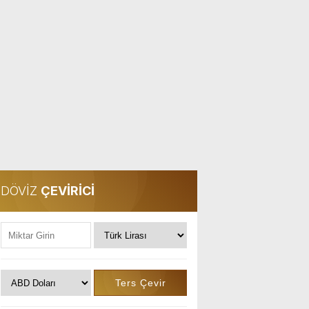
DÖVİZ
ÇEVİRİCİ