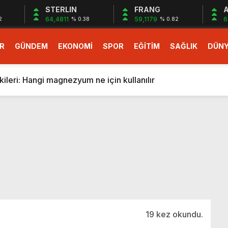
STERLIN
FRANG
A
64,4811
59,1179
6
2
% 0.38
% 0.82
R
GÜNDEM
EKONOMİ
SPOR
EĞİTİM
SAĞLIK
DÜN
larlık dev teklif
fonlara gelecek yeni özellikler belli oldu
ileri: Hangi magnezyum ne için kullanılır
1 Nisan’da başlıyor
r, nükleer füzyon roketini ateşledi
 destekli 6G, 2030’da kullanıma sunulacak
n heyecanlandıran kulis! Bakanlıklar sayı konusunda anlaşt
nin Borcunu Ödeyebilir
esi ilgilendiren düzenleme! Sayılar tümden değişti
tartışması! Bakan Tekin’den “Sıkıntı yaşanmaması için takvim
larlık dev teklif
19 kez okundu.
fonlara gelecek yeni özellikler belli oldu