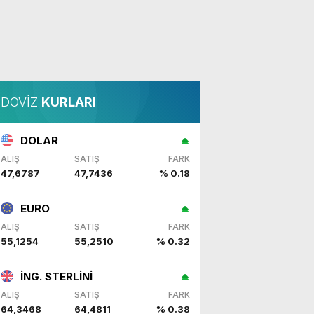
DÖVİZ
KURLARI
DOLAR
ALIŞ
SATIŞ
FARK
47,6787
47,7436
% 0.18
EURO
ALIŞ
SATIŞ
FARK
55,1254
55,2510
% 0.32
İNG. STERLİNİ
ALIŞ
SATIŞ
FARK
64,3468
64,4811
% 0.38