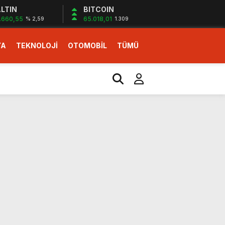
LTIN
BITCOIN
.660,55
65.018,01
% 2,59
1.309
YA
TEKNOLOJİ
OTOMOBİL
TÜMÜ
ı
i erken başlattık”