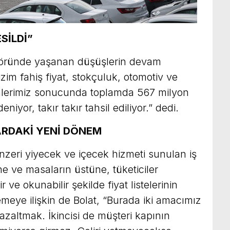
SİLDİ”
ktöründe yaşanan düşüşlerin devam
izim fahiş fiyat, stokçuluk, otomotiv ve
imlerimiz sonucunda toplamda 567 milyon
eniyor, takır takır tahsil ediliyor.” dedi.
RDAKİ YENİ DÖNEM
nzeri yiyecek ve içecek hizmeti sunulan iş
ne ve masaların üstüne, tüketiciler
r ve okunabilir şekilde fiyat listelerinin
eye ilişkin de Bolat, “Burada iki amacımız
ri azaltmak. İkincisi de müşteri kapının