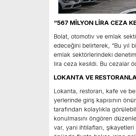
“567 MİLYON LİRA CEZA KE
Bolat, otomotiv ve emlak se
edeceğini belirterek, “Bu yıl b
emlak sektörlerindeki denet
lira ceza kesildi. Bu cezalar öd
LOKANTA VE RESTORANLA
Lokanta, restoran, kafe ve be
yerlerinde giriş kapısının önü
tarafından kolaylıkla görülebili
konulmasını öngören düzenlem
var, yani ihtilafları, şikayetle