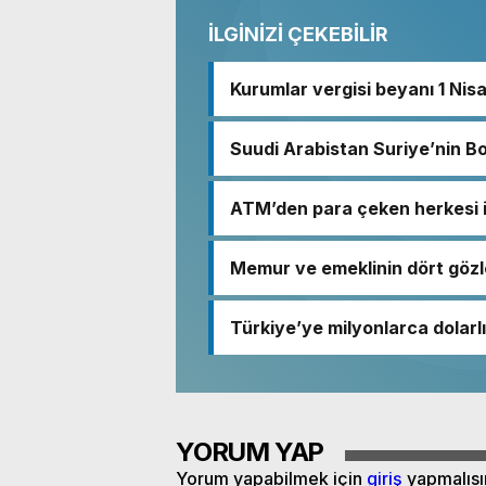
İLGİNİZİ ÇEKEBİLİR
Kurumlar vergisi beyanı 1 Nis
Suudi Arabistan Suriye’nin B
ATM’den para çeken herkesi i
Memur ve emeklinin dört gözl
Türkiye’ye milyonlarca dolarlı
YORUM YAP
Yorum yapabilmek için
giriş
yapmalısı