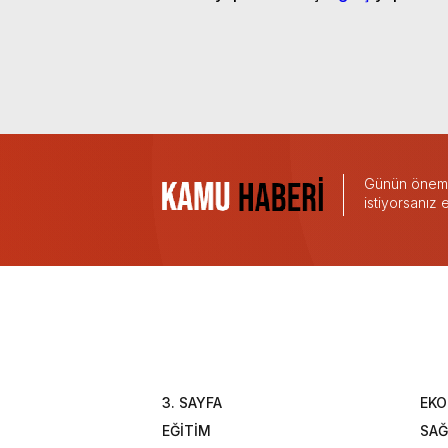
Günün önemli
istiyorsanız
3. SAYFA
EK
EĞİTİM
SAĞ