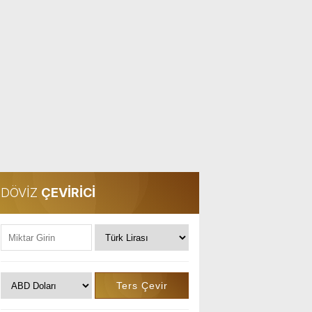
DÖVİZ
ÇEVİRİCİ