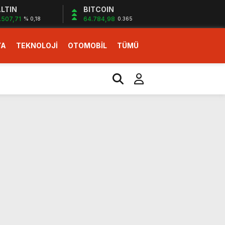
LTIN
BITCOIN
.507,71
64.784,98
% 0,18
0.365
YA
TEKNOLOJİ
OTOMOBİL
TÜMÜ
ı
i erken başlattık”