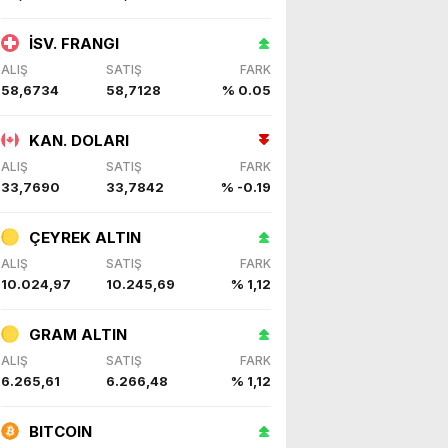
İSV. FRANGI
ALIŞ
SATIŞ
FARK
58,6734
58,7128
% 0.05
KAN. DOLARI
ALIŞ
SATIŞ
FARK
33,7690
33,7842
% -0.19
ÇEYREK ALTIN
ALIŞ
SATIŞ
FARK
10.024,97
10.245,69
% 1,12
GRAM ALTIN
ALIŞ
SATIŞ
FARK
6.265,61
6.266,48
% 1,12
BITCOIN