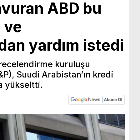
savuran ABD bu
 ve
dan yardım istedi
erecelendirme kuruluşu
&P), Suudi Arabistan’ın kredi
 yükseltti.