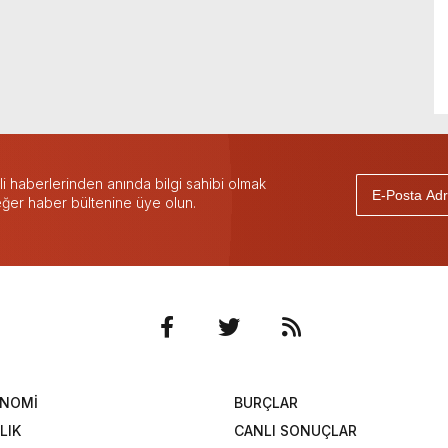
 haberlerinden anında bilgi sahibi olmak
 eğer haber bültenine üye olun.
ONOMİ
BURÇLAR
LIK
CANLI SONUÇLAR