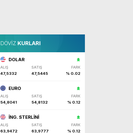
DÖVİZ
KURLARI
DOLAR
ALIŞ
SATIŞ
FARK
47,5332
47,5445
% 0.02
EURO
ALIŞ
SATIŞ
FARK
54,8041
54,8132
% 0.12
İNG. STERLİNİ
ALIŞ
SATIŞ
FARK
63,9472
63,9777
% 0.12