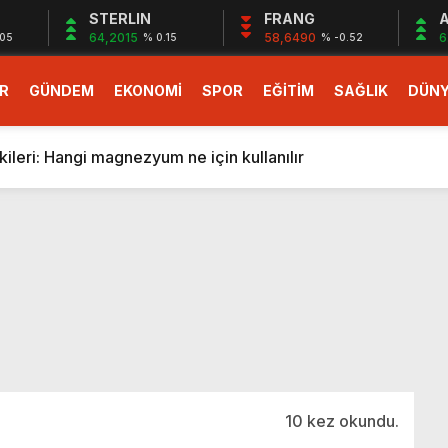
STERLIN
FRANG
A
64,2015
58,6490
6
.05
% 0.15
% -0.52
R
GÜNDEM
EKONOMİ
SPOR
EĞİTİM
SAĞLIK
DÜN
larlık dev teklif
fonlara gelecek yeni özellikler belli oldu
ileri: Hangi magnezyum ne için kullanılır
1 Nisan’da başlıyor
r, nükleer füzyon roketini ateşledi
 destekli 6G, 2030’da kullanıma sunulacak
n heyecanlandıran kulis! Bakanlıklar sayı konusunda anlaşt
nin Borcunu Ödeyebilir
esi ilgilendiren düzenleme! Sayılar tümden değişti
tartışması! Bakan Tekin’den “Sıkıntı yaşanmaması için takvim
larlık dev teklif
10 kez okundu.
fonlara gelecek yeni özellikler belli oldu