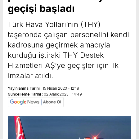
geçişi başladı
yeni özellikler belli oldu
Türk Hava Yolları’nın (THY)
taşeronda çalışan personelini kendi
kadrosuna geçirmek amacıyla
kurduğu iştiraki THY Destek
Hizmetleri AŞ’ye geçişler için ilk
imzalar atıldı.
Yayınlanma Tarihi :
15 Nisan 2023 - 12:18
Güncelleme Tarihi :
02 Aralık 2023 - 14:49