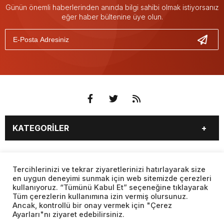
Günün önemli haberlerinden anında bilgi sahibi olmak istiyorsanız
eğer haber bültenine üye olun.
KATEGORİLER
3. SAYFA
EKONOMİ
SAYFALAR
EĞİTİM
SAĞLIK
Tercihlerinizi ve tekrar ziyaretlerinizi hatırlayarak size
en uygun deneyimi sunmak için web sitemizde çerezleri
YAŞAM
SPOR
kullanıyoruz. “Tümünü Kabul Et” seçeneğine tıklayarak
BURÇLAR
CANLI BORSA
MAGAZİN
KÜLTÜR SANAT
Tüm çerezlerin kullanımına izin vermiş olursunuz.
CANLI SONUÇLAR
CANLI TV
Ancak, kontrollü bir onay vermek için "Çerez
Web sitemizde yer alan haber içerikleri izin alınmadan,
TEKNOLOJİ
DÜNYA
Ayarları"nı ziyaret edebilirsiniz.
kaynak gösterilerek dahi iktibas edilemez. Kanuna aykırı ve
FİKSTÜR
FİRMA EKLE
SİYASET
FOTO GALERİ