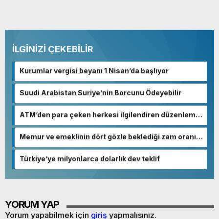
İLGİNİZİ ÇEKEBİLİR
Kurumlar vergisi beyanı 1 Nisan’da başlıyor
Suudi Arabistan Suriye’nin Borcunu Ödeyebilir
ATM’den para çeken herkesi ilgilendiren düzenleme!
Sayılar tümden değişti
Memur ve emeklinin dört gözle beklediği zam oranı
netleşmeye başladı
Türkiye’ye milyonlarca dolarlık dev teklif
YORUM YAP
Yorum yapabilmek için
giriş
yapmalısınız.