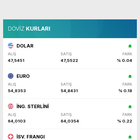
DÖVİZ
KURLARI
DOLAR
ALIŞ
SATIŞ
FARK
47,5451
47,5522
% 0.04
EURO
ALIŞ
SATIŞ
FARK
54,8353
54,8431
% 0.18
İNG. STERLİNİ
ALIŞ
SATIŞ
FARK
64,0103
64,0354
% 0.22
İSV. FRANGI