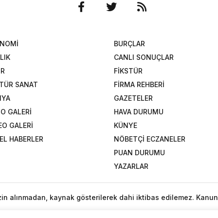
ONOMİ
BURÇLAR
LIK
CANLI SONUÇLAR
OR
FİKSTÜR
TÜR SANAT
FİRMA REHBERİ
NYA
GAZETELER
O GALERİ
HAVA DURUMU
EO GALERİ
KÜNYE
EL HABERLER
NÖBETÇİ ECZANELER
PUAN DURUMU
YAZARLAR
izin alınmadan, kaynak gösterilerek dahi iktibas edilemez. Kanun