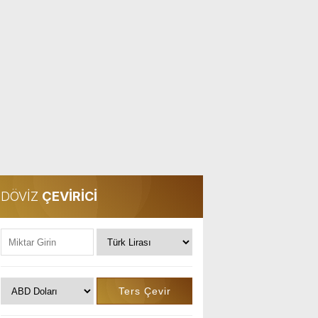
DÖVİZ
ÇEVİRİCİ