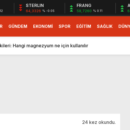
STERLIN
FRANG
A
64,3326
58,7260
6
12
% -0.05
% 0.11
R
GÜNDEM
EKONOMİ
SPOR
EĞİTİM
SAĞLIK
DÜN
larlık dev teklif
fonlara gelecek yeni özellikler belli oldu
ileri: Hangi magnezyum ne için kullanılır
1 Nisan’da başlıyor
r, nükleer füzyon roketini ateşledi
 destekli 6G, 2030’da kullanıma sunulacak
n heyecanlandıran kulis! Bakanlıklar sayı konusunda anlaşt
nin Borcunu Ödeyebilir
esi ilgilendiren düzenleme! Sayılar tümden değişti
tartışması! Bakan Tekin’den “Sıkıntı yaşanmaması için takvim
larlık dev teklif
24 kez okundu.
fonlara gelecek yeni özellikler belli oldu