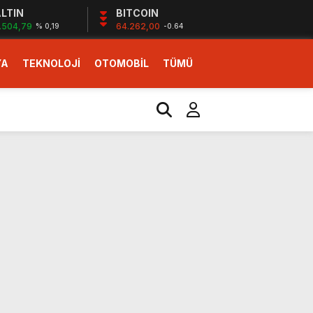
LTIN
BITCOIN
.504,79
64.262,00
% 0,19
-0.64
YA
TEKNOLOJİ
OTOMOBİL
TÜMÜ
ı
i erken başlattık”