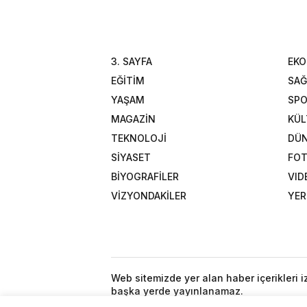
3. SAYFA
EK
EĞİTİM
SAĞ
YAŞAM
SP
MAGAZİN
KÜL
TEKNOLOJİ
DÜ
SİYASET
FOT
BİYOGRAFİLER
VID
VİZYONDAKİLER
YER
Web sitemizde yer alan haber içerikleri 
başka yerde yayınlanamaz.