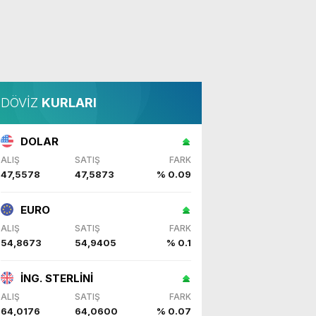
DÖVİZ
KURLARI
DOLAR
ALIŞ
SATIŞ
FARK
47,5578
47,5873
% 0.09
EURO
ALIŞ
SATIŞ
FARK
54,8673
54,9405
% 0.1
İNG. STERLİNİ
ALIŞ
SATIŞ
FARK
64,0176
64,0600
% 0.07