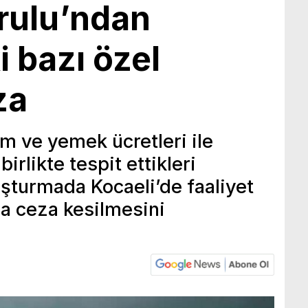
rulu’ndan
i bazı özel
za
im ve yemek ücretleri ile
irlikte tespit ettikleri
uşturmada Kocaeli’de faaliyet
ra ceza kesilmesini