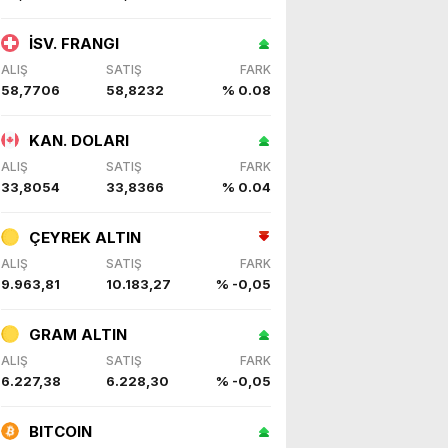
İSV. FRANGI
ALIŞ
SATIŞ
FARK
58,7706
58,8232
% 0.08
KAN. DOLARI
ALIŞ
SATIŞ
FARK
33,8054
33,8366
% 0.04
ÇEYREK ALTIN
ALIŞ
SATIŞ
FARK
9.963,81
10.183,27
% -0,05
GRAM ALTIN
ALIŞ
SATIŞ
FARK
6.227,38
6.228,30
% -0,05
BITCOIN