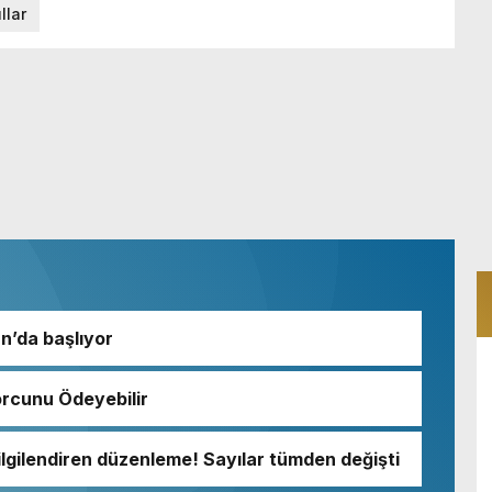
llar
an’da başlıyor
orcunu Ödeyebilir
lgilendiren düzenleme! Sayılar tümden değişti