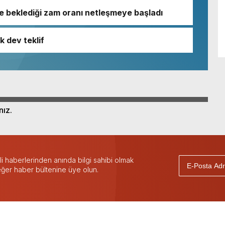
e beklediği zam oranı netleşmeye başladı
k dev teklif
nız.
 haberlerinden anında bilgi sahibi olmak
 eğer haber bültenine üye olun.