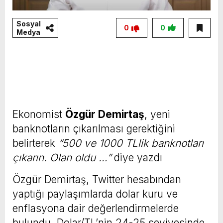
Sosyal
0
0
Medya
Ekonomist
Özgür Demirtaş
, yeni
banknotların çıkarılması gerektiğini
belirterek
“500 ve 1000 TLlik banknotları
çıkarın. Olan oldu …”
diye yazdı
Özgür Demirtaş, Twitter hesabından
yaptığı paylaşımlarda dolar kuru ve
enflasyona dair değerlendirmelerde
bulundu. Dolar/TL’nin 24-25 seviyesinde