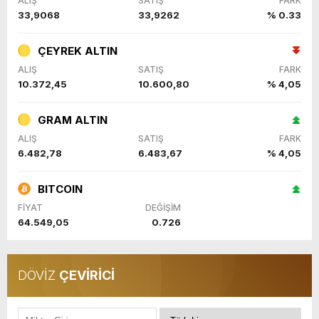
ALIŞ
SATIŞ
FARK
33,9068
33,9262
% 0.33
ÇEYREK ALTIN
ALIŞ
SATIŞ
FARK
10.372,45
10.600,80
% 4,05
GRAM ALTIN
ALIŞ
SATIŞ
FARK
6.482,78
6.483,67
% 4,05
BITCOIN
FİYAT
DEĞİŞİM
64.549,05
0.726
DÖVİZ
ÇEVİRİCİ