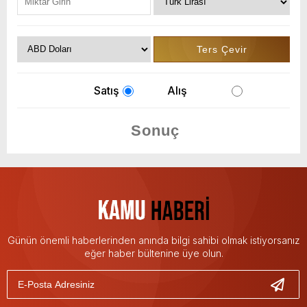
Satış
Alış
Günün önemli haberlerinden anında bilgi sahibi olmak istiyorsanız
eğer haber bültenine üye olun.