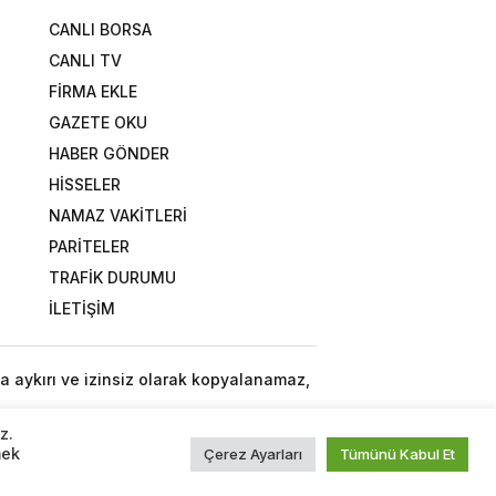
CANLI BORSA
CANLI TV
FİRMA EKLE
GAZETE OKU
HABER GÖNDER
HİSSELER
NAMAZ VAKİTLERİ
PARİTELER
TRAFİK DURUMU
İLETİŞİM
a aykırı ve izinsiz olarak kopyalanamaz,
z.
mek
Çerez Ayarları
Tümünü Kabul Et