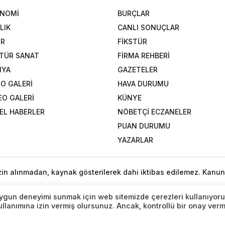
ONOMİ
BURÇLAR
LIK
CANLI SONUÇLAR
OR
FİKSTÜR
TÜR SANAT
FİRMA REHBERİ
NYA
GAZETELER
O GALERİ
HAVA DURUMU
EO GALERİ
KÜNYE
EL HABERLER
NÖBETÇİ ECZANELER
PUAN DURUMU
YAZARLAR
izin alınmadan, kaynak gösterilerek dahi iktibas edilemez. Kanun
n uygun deneyimi sunmak için web sitemizde çerezleri kullanıyoru
lanımına izin vermiş olursunuz. Ancak, kontrollü bir onay ver