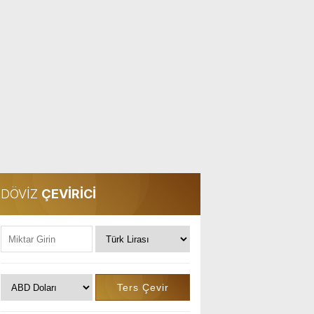
DÖVİZ
ÇEVİRİCİ