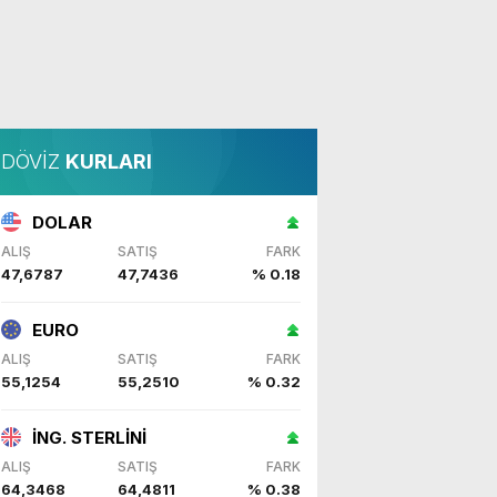
DÖVİZ
KURLARI
DOLAR
ALIŞ
SATIŞ
FARK
47,6787
47,7436
% 0.18
EURO
ALIŞ
SATIŞ
FARK
55,1254
55,2510
% 0.32
İNG. STERLİNİ
ALIŞ
SATIŞ
FARK
64,3468
64,4811
% 0.38