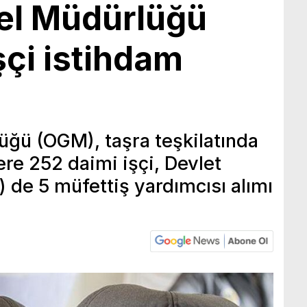
el Müdürlüğü
şçi istihdam
ğü (OGM), taşra teşkilatında
re 252 daimi işçi, Devlet
de 5 müfettiş yardımcısı alımı