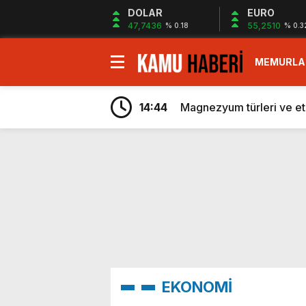
DOLAR
EURO
47,7436
55,2510
% 0.18
% 0.3
MEMURLA
1:04
Türkiye’ye milyonlarca do
14:44
Android 17 ile akıllı tele
14:44
Magnezyum türleri ve etk
14:44
Kurumlar vergisi beyanı 
14:42
Dünyada bir ilk: İngilizle
14:40
Çin duyurdu: Yapay zeka
1:06
Öğretmen atamamaları içi
1:06
Suudi Arabistan Suriye’
1:05
ATM’den para çeken herk
1:05
Proje okullarında atama 
1:04
açıklaması geldi
Türkiye’ye milyonlarca do
EKONOMİ
14:44
Android 17 ile akıllı tele