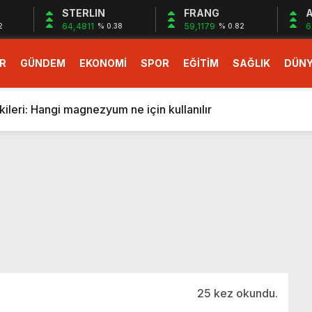
STERLIN
FRANG
A
64,4811
59,1179
6
2
% 0.38
% 0.82
R
GÜNDEM
EKONOMİ
SPOR
EĞİTİM
SAĞLIK
DÜN
larlık dev teklif
fonlara gelecek yeni özellikler belli oldu
ileri: Hangi magnezyum ne için kullanılır
1 Nisan’da başlıyor
r, nükleer füzyon roketini ateşledi
 destekli 6G, 2030’da kullanıma sunulacak
n heyecanlandıran kulis! Bakanlıklar sayı konusunda anlaşt
nin Borcunu Ödeyebilir
esi ilgilendiren düzenleme! Sayılar tümden değişti
tartışması! Bakan Tekin’den “Sıkıntı yaşanmaması için takvim
larlık dev teklif
25 kez okundu.
fonlara gelecek yeni özellikler belli oldu