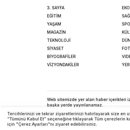
3. SAYFA
EK
EĞİTİM
SAĞ
YAŞAM
SP
MAGAZİN
KÜL
TEKNOLOJİ
DÜ
SİYASET
FOT
BİYOGRAFİLER
VID
VİZYONDAKİLER
YER
Web sitemizde yer alan haber içerikleri 
başka yerde yayınlanamaz.
Tercihlerinizi ve tekrar ziyaretlerinizi hatırlayarak size e
“Tümünü Kabul Et” seçeneğine tıklayarak Tüm çerezlerin kul
için "Çerez Ayarları"nı ziyaret edebilirsiniz.