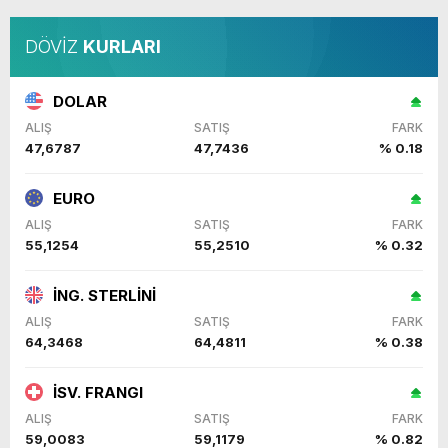
DÖVİZ
KURLARI
DOLAR
ALIŞ
SATIŞ
FARK
47,6787
47,7436
% 0.18
EURO
ALIŞ
SATIŞ
FARK
55,1254
55,2510
% 0.32
İNG. STERLİNİ
ALIŞ
SATIŞ
FARK
64,3468
64,4811
% 0.38
İSV. FRANGI
ALIŞ
SATIŞ
FARK
59,0083
59,1179
% 0.82