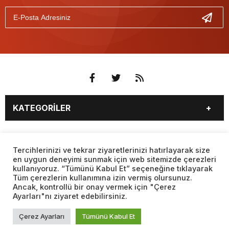
KATEGORİLER
3. SAYFA
EKONOMİ
SAYFALAR
EĞİTİM
SAĞLIK
Tercihlerinizi ve tekrar ziyaretlerinizi hatırlayarak size
en uygun deneyimi sunmak için web sitemizde çerezleri
YAŞAM
SPOR
kullanıyoruz. “Tümünü Kabul Et” seçeneğine tıklayarak
BURÇLAR
CANLI BORSA
MAGAZİN
KÜLTÜR SANAT
Tüm çerezlerin kullanımına izin vermiş olursunuz.
CANLI SONUÇLAR
CANLI TV
Ancak, kontrollü bir onay vermek için "Çerez
Web sitemizde yer alan haber içerikleri izin alınmadan,
TEKNOLOJİ
DÜNYA
Ayarları"nı ziyaret edebilirsiniz.
kaynak gösterilerek dahi iktibas edilemez. Kanuna aykırı ve
FİKSTÜR
FİRMA EKLE
SİYASET
FOTO GALERİ
izinsiz olarak kopyalanamaz, başka yerde yayınlanamaz.
FİRMA REHBERİ
GAZETE OKU
Çerez Ayarları
Tümünü Kabul Et
BİYOGRAFİLER
VIDEO GALERİ
GAZETELER
HABER GÖNDER