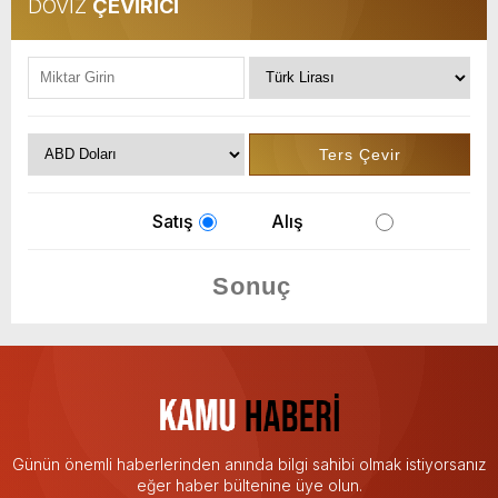
DÖVİZ
ÇEVİRİCİ
Satış
Alış
Günün önemli haberlerinden anında bilgi sahibi olmak istiyorsanız
eğer haber bültenine üye olun.