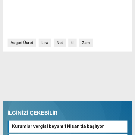
Asgari Ücret
Lira
Net
tl
Zam
İLGİNİZİ ÇEKEBİLİR
Kurumlar vergisi beyanı 1 Nisan’da başlıyor