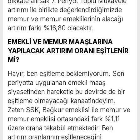
dikkate alırsak 7. Periyot Toplu Mukavele
artırımı ile birlikte değerlendirdiğimizde
memur ve memur emeklilerinin alacağı
artırım farkı %16,80 olacaktır.
EMEKLİ VE MEMUR MAAŞLARINA
YAPILACAK ARTIRIM ORANI EŞİTLENİR
Mİ?
Hayır, ben eşitleme beklemiyorum. Son
periyotta uygulanan emekli maaş
siyasetinden hareketle bu devirde de bir
eşitleme olmayacağı kanaatindeyim.
Zaten SSK, Bağkur emeklisi ile memur ve
memur emeklisi ortasındaki fark %1,11
üzere orana tekabül etmektedir. Ben
artırım oranlarının eşitleneceğini