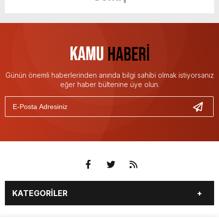
Günün önemli haberlerinden anında bilgi sahibi olmak istiyorsanız
eğer haber bültenine üye olun.
KATEGORİLER
3. SAYFA
EKONOMİ