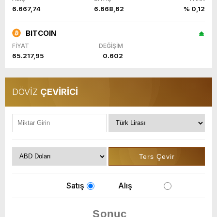
6.667,74
6.668,62
% 0,12
BITCOIN
FİYAT
DEĞİŞİM
65.217,95
0.602
DÖVİZ
ÇEVİRİCİ
Satış
Alış