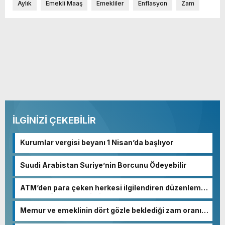
Aylık
Emekli Maaş
Emekliler
Enflasyon
Zam
İLGİNİZİ ÇEKEBİLİR
Kurumlar vergisi beyanı 1 Nisan’da başlıyor
Suudi Arabistan Suriye’nin Borcunu Ödeyebilir
ATM’den para çeken herkesi ilgilendiren düzenleme!
Sayılar tümden değişti
Memur ve emeklinin dört gözle beklediği zam oranı
netleşmeye başladı