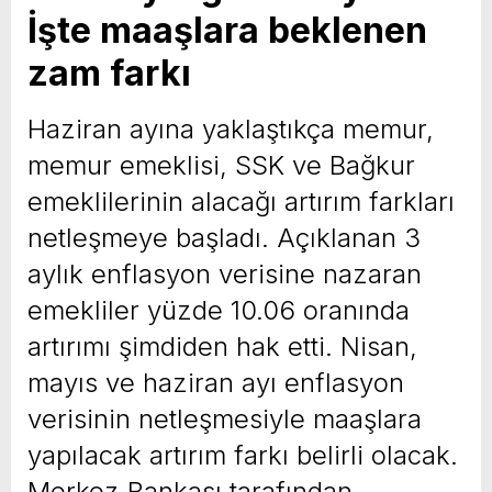
İşte maaşlara beklenen
yeni özellikler belli oldu
zam farkı
Haziran ayına yaklaştıkça memur,
memur emeklisi, SSK ve Bağkur
emeklilerinin alacağı artırım farkları
netleşmeye başladı. Açıklanan 3
aylık enflasyon verisine nazaran
emekliler yüzde 10.06 oranında
artırımı şimdiden hak etti. Nisan,
mayıs ve haziran ayı enflasyon
verisinin netleşmesiyle maaşlara
yapılacak artırım farkı belirli olacak.
Merkez Bankası tarafından