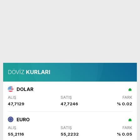
DÖVİZ
KURLARI
DOLAR
ALIŞ
SATIŞ
FARK
47,7129
47,7246
% 0.02
EURO
ALIŞ
SATIŞ
FARK
55,2116
55,2232
% 0.05