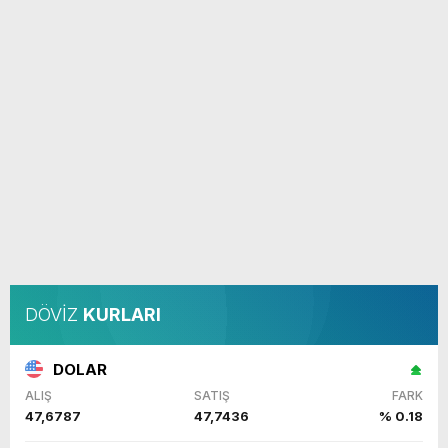
DÖVİZ
KURLARI
DOLAR
ALIŞ
SATIŞ
FARK
47,6787
47,7436
% 0.18