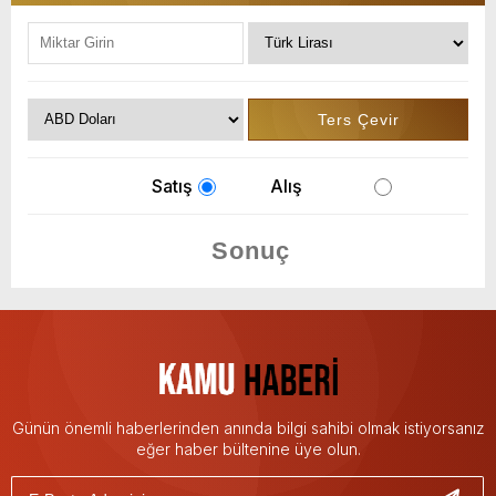
Satış
Alış
Günün önemli haberlerinden anında bilgi sahibi olmak istiyorsanız
eğer haber bültenine üye olun.