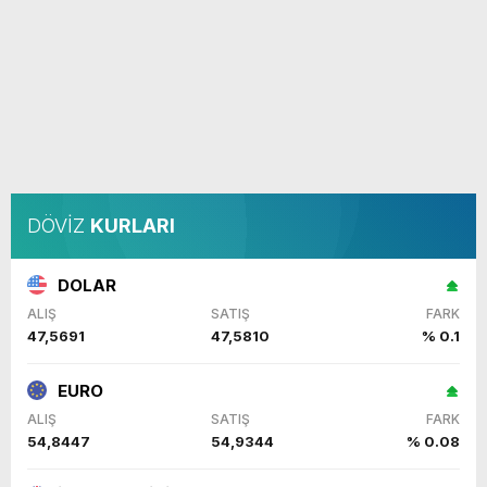
DÖVİZ
KURLARI
DOLAR
ALIŞ
SATIŞ
FARK
47,5691
47,5810
% 0.1
EURO
ALIŞ
SATIŞ
FARK
54,8447
54,9344
% 0.08