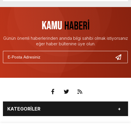
Günün önemli haberlerinden anında bilgi sahibi olmak istiyorsanız
eğer haber bültenine üye olun.
KATEGORİLER
3. SAYFA
EKONOMİ
SAYFALAR