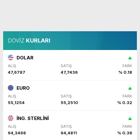
DÖVİZ
KURLARI
DOLAR
ALIŞ
SATIŞ
FARK
47,6787
47,7436
% 0.18
EURO
ALIŞ
SATIŞ
FARK
55,1254
55,2510
% 0.32
İNG. STERLİNİ
ALIŞ
SATIŞ
FARK
64,3468
64,4811
% 0.38