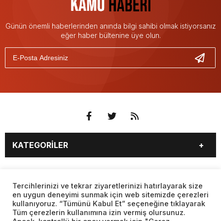
Günün önemli haberlerinden anında bilgi sahibi olmak istiyorsanız
eğer haber bültenine üye olun.
KATEGORİLER
3. SAYFA
EKONOMİ
SAYFALAR
EĞİTİM
SAĞLIK
Tercihlerinizi ve tekrar ziyaretlerinizi hatırlayarak size
en uygun deneyimi sunmak için web sitemizde çerezleri
YAŞAM
SPOR
kullanıyoruz. “Tümünü Kabul Et” seçeneğine tıklayarak
BURÇLAR
CANLI BORSA
MAGAZİN
KÜLTÜR SANAT
Tüm çerezlerin kullanımına izin vermiş olursunuz.
CANLI SONUÇLAR
CANLI TV