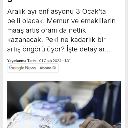
yeni özellikler belli oldu
Aralık ayı enflasyonu 3 Ocak’ta
belli olacak. Memur ve emeklilerin
maaş artış oranı da netlik
kazanacak. Peki ne kadarlık bir
artış öngörülüyor? İşte detaylar…
Yayınlanma Tarihi :
01 Ocak 2024 - 1:31