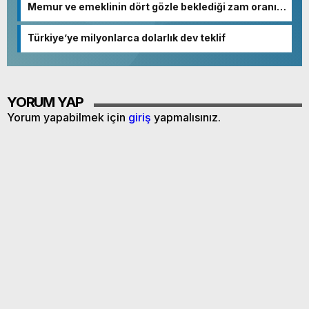
Memur ve emeklinin dört gözle beklediği zam oranı
netleşmeye başladı
Türkiye’ye milyonlarca dolarlık dev teklif
YORUM YAP
Yorum yapabilmek için
giriş
yapmalısınız.