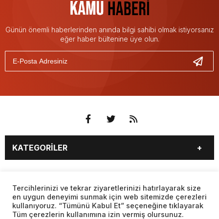
Günün önemli haberlerinden anında bilgi sahibi olmak istiyorsanız
eğer haber bültenine üye olun.
KATEGORİLER
3. SAYFA
EKONOMİ
SAYFALAR
EĞİTİM
SAĞLIK
Tercihlerinizi ve tekrar ziyaretlerinizi hatırlayarak size
en uygun deneyimi sunmak için web sitemizde çerezleri
YAŞAM
SPOR
kullanıyoruz. “Tümünü Kabul Et” seçeneğine tıklayarak
BURÇLAR
CANLI BORSA
MAGAZİN
KÜLTÜR SANAT
Tüm çerezlerin kullanımına izin vermiş olursunuz.