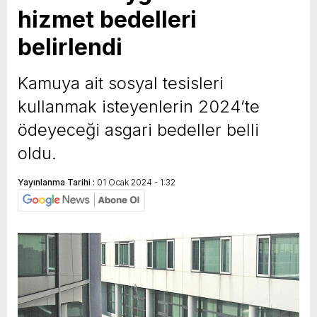
hizmet bedelleri
yeni özellikler belli oldu
belirlendi
Kamuya ait sosyal tesisleri
kullanmak isteyenlerin 2024’te
ödeyeceği asgari bedeller belli
oldu.
Yayınlanma Tarihi :
01 Ocak 2024 - 1:32