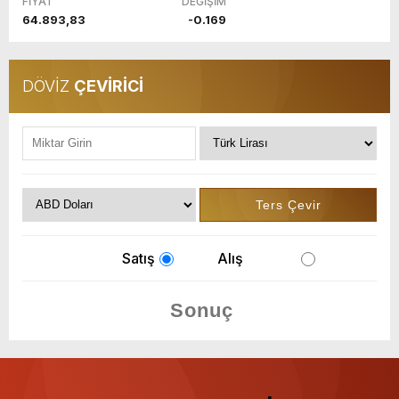
FİYAT
DEĞİŞİM
64.893,83
-0.169
DÖVİZ
ÇEVİRİCİ
Satış
Alış