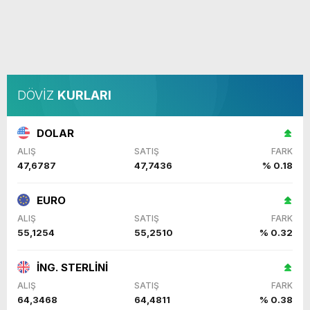
DÖVİZ
KURLARI
DOLAR
ALIŞ
SATIŞ
FARK
47,6787
47,7436
% 0.18
EURO
ALIŞ
SATIŞ
FARK
55,1254
55,2510
% 0.32
İNG. STERLİNİ
ALIŞ
SATIŞ
FARK
64,3468
64,4811
% 0.38