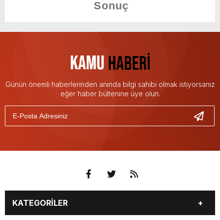
Günün önemli haberlerinden anında bilgi sahibi olmak istiyorsanız
eğer haber bültenine üye olun.
KATEGORİLER