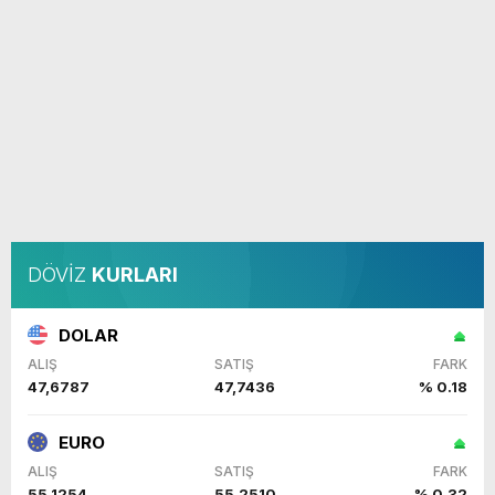
DÖVİZ
KURLARI
DOLAR
ALIŞ
SATIŞ
FARK
47,6787
47,7436
% 0.18
EURO
ALIŞ
SATIŞ
FARK
55,1254
55,2510
% 0.32