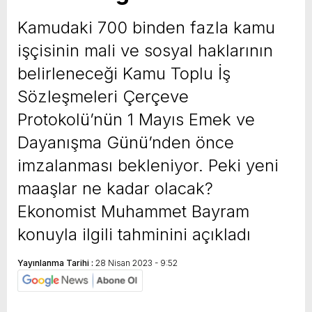
yeni özellikler belli oldu
Kamudaki 700 binden fazla kamu
işçisinin mali ve sosyal haklarının
belirleneceği Kamu Toplu İş
Sözleşmeleri Çerçeve
Protokolü’nün 1 Mayıs Emek ve
Dayanışma Günü’nden önce
imzalanması bekleniyor. Peki yeni
maaşlar ne kadar olacak?
Ekonomist Muhammet Bayram
konuyla ilgili tahminini açıkladı
Yayınlanma Tarihi :
28 Nisan 2023 - 9:52