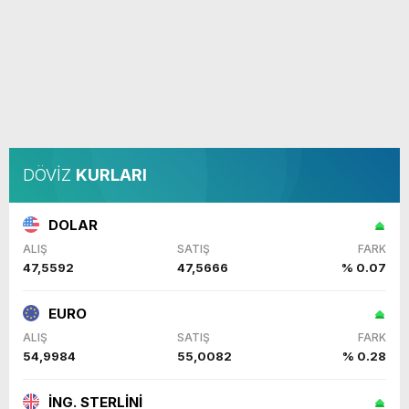
DÖVİZ
KURLARI
DOLAR
ALIŞ
SATIŞ
FARK
47,5592
47,5666
% 0.07
EURO
ALIŞ
SATIŞ
FARK
54,9984
55,0082
% 0.28
İNG. STERLİNİ