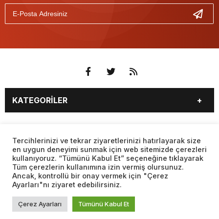
KATEGORİLER
3. SAYFA
EKONOMİ
SAYFALAR
EĞİTİM
SAĞLIK
Tercihlerinizi ve tekrar ziyaretlerinizi hatırlayarak size
en uygun deneyimi sunmak için web sitemizde çerezleri
YAŞAM
SPOR
kullanıyoruz. “Tümünü Kabul Et” seçeneğine tıklayarak
BURÇLAR
CANLI BORSA
MAGAZİN
KÜLTÜR SANAT
Tüm çerezlerin kullanımına izin vermiş olursunuz.
CANLI SONUÇLAR
CANLI TV
Ancak, kontrollü bir onay vermek için "Çerez
Web sitemizde yer alan haber içerikleri izin alınmadan,
TEKNOLOJİ
DÜNYA
Ayarları"nı ziyaret edebilirsiniz.
kaynak gösterilerek dahi iktibas edilemez. Kanuna aykırı ve
FİKSTÜR
FİRMA EKLE
SİYASET
FOTO GALERİ
izinsiz olarak kopyalanamaz, başka yerde yayınlanamaz.
FİRMA REHBERİ
GAZETE OKU
Çerez Ayarları
Tümünü Kabul Et
BİYOGRAFİLER
VIDEO GALERİ
GAZETELER
HABER GÖNDER