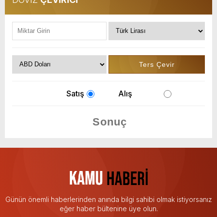
Satış
Alış
Günün önemli haberlerinden anında bilgi sahibi olmak istiyorsanız
eğer haber bültenine üye olun.