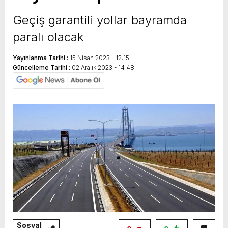
yeni özellikler belli oldu
Geçiş garantili yollar bayramda
paralı olacak
Yayınlanma Tarihi :
15 Nisan 2023 - 12:15
Güncelleme Tarihi :
02 Aralık 2023 - 14:48
Sosyal