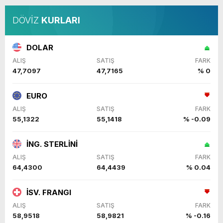
DÖVİZ
KURLARI
DOLAR
ALIŞ
SATIŞ
FARK
47,7097
47,7165
% 0
EURO
ALIŞ
SATIŞ
FARK
55,1322
55,1418
% -0.09
İNG. STERLİNİ
ALIŞ
SATIŞ
FARK
64,4300
64,4439
% 0.04
İSV. FRANGI
ALIŞ
SATIŞ
FARK
58,9518
58,9821
% -0.16