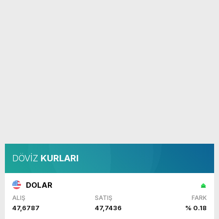
DÖVİZ
KURLARI
DOLAR
ALIŞ
SATIŞ
FARK
47,6787
47,7436
% 0.18