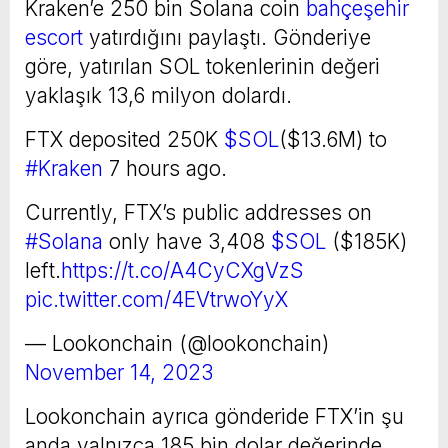
Kraken’e 250 bin Solana coin
bahçeşehir
escort
yatırdığını paylaştı. Gönderiye
göre, yatırılan SOL tokenlerinin değeri
yaklaşık 13,6 milyon dolardı.
FTX deposited 250K
$SOL
($13.6M) to
#Kraken
7 hours ago.
Currently, FTX’s public addresses on
#Solana
only have 3,408
$SOL
($185K)
left.
https://t.co/A4CyCXgVzS
pic.twitter.com/4EVtrwoYyX
— Lookonchain (@lookonchain)
November 14, 2023
Lookonchain ayrıca gönderide FTX’in şu
anda yalnızca 185 bin dolar değerinde