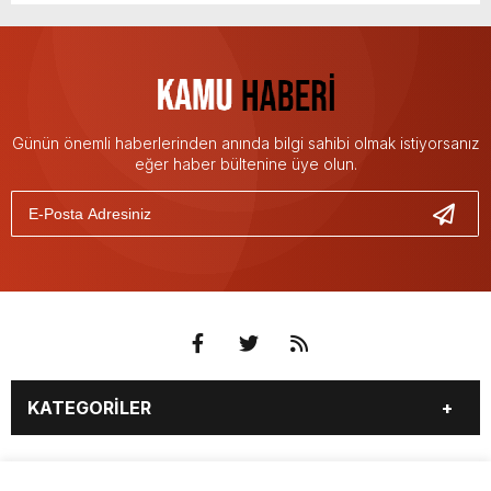
Günün önemli haberlerinden anında bilgi sahibi olmak istiyorsanız
eğer haber bültenine üye olun.
KATEGORİLER
3. SAYFA
EKONOMİ
SAYFALAR