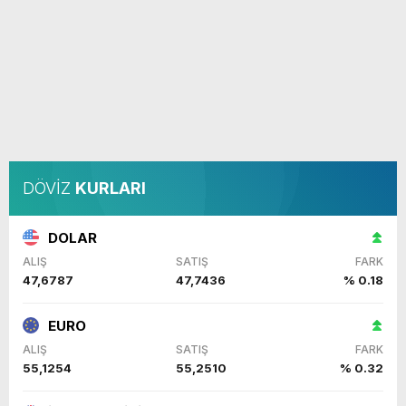
DÖVİZ
KURLARI
DOLAR
ALIŞ
SATIŞ
FARK
47,6787
47,7436
% 0.18
EURO
ALIŞ
SATIŞ
FARK
55,1254
55,2510
% 0.32