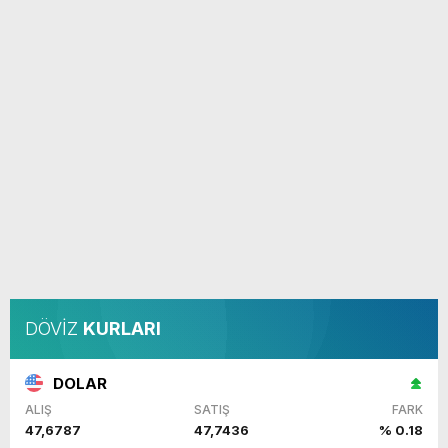
DÖVİZ
KURLARI
DOLAR
ALIŞ
SATIŞ
FARK
47,6787
47,7436
% 0.18