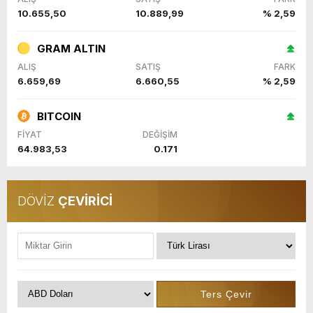
10.655,50
10.889,99
% 2,59
GRAM ALTIN
ALIŞ
SATIŞ
FARK
6.659,69
6.660,55
% 2,59
BITCOIN
FİYAT
DEĞİŞİM
64.983,53
0.171
DÖVİZ
ÇEVİRİCİ