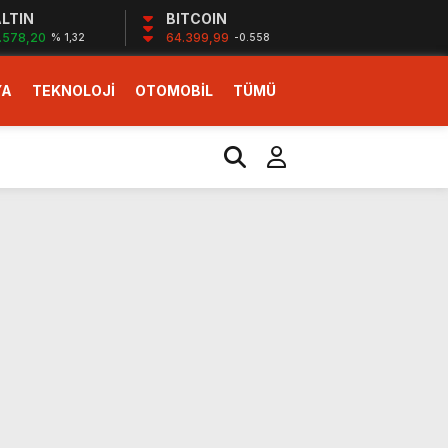
LTIN
BITCOIN
.578,20
64.399,99
% 1,32
-0.558
YA
TEKNOLOJİ
OTOMOBİL
TÜMÜ
ı
i erken başlattık”