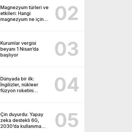
02
Magnezyum türleri ve
etkileri: Hangi
magnezyum ne için
kullanılır
03
Kurumlar vergisi
beyanı 1 Nisan’da
başlıyor
04
Dünyada bir ilk:
İngilizler, nükleer
füzyon roketini
ateşledi
05
Çin duyurdu: Yapay
zeka destekli 6G,
2030’da kullanıma