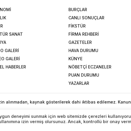
ONOMİ
BURÇLAR
LIK
CANLI SONUÇLAR
OR
FİKSTÜR
TÜR SANAT
FİRMA REHBERİ
NYA
GAZETELER
O GALERİ
HAVA DURUMU
EO GALERİ
KÜNYE
EL HABERLER
NÖBETÇİ ECZANELER
PUAN DURUMU
YAZARLAR
izin alınmadan, kaynak gösterilerek dahi iktibas edilemez. Kanun
n uygun deneyimi sunmak için web sitemizde çerezleri kullanıyoru
lanımına izin vermiş olursunuz. Ancak, kontrollü bir onay ver