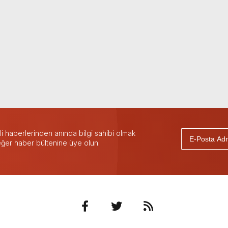
 haberlerinden anında bilgi sahibi olmak
 eğer haber bültenine üye olun.