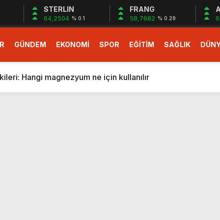
STERLIN
FRANG
A
64,2504
58,7682
6
% 0.1
% 0.29
R
GÜNDEM
EKONOMİ
SPOR
EĞİTİM
SAĞLIK
DÜN
larlık dev teklif
fonlara gelecek yeni özellikler belli oldu
ileri: Hangi magnezyum ne için kullanılır
1 Nisan’da başlıyor
r, nükleer füzyon roketini ateşledi
 destekli 6G, 2030’da kullanıma sunulacak
n heyecanlandıran kulis! Bakanlıklar sayı konusunda anlaşt
nin Borcunu Ödeyebilir
esi ilgilendiren düzenleme! Sayılar tümden değişti
tartışması! Bakan Tekin’den “Sıkıntı yaşanmaması için takvim
larlık dev teklif
fonlara gelecek yeni özellikler belli oldu