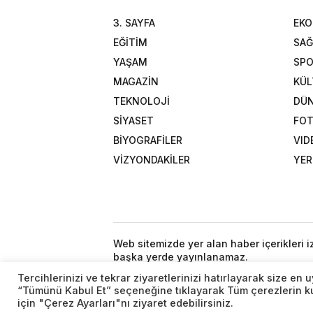
3. SAYFA
EK
EĞİTİM
SAĞ
YAŞAM
SP
MAGAZİN
KÜL
TEKNOLOJİ
DÜ
SİYASET
FOT
BİYOGRAFİLER
VID
VİZYONDAKİLER
YER
Web sitemizde yer alan haber içerikleri 
başka yerde yayınlanamaz.
Tercihlerinizi ve tekrar ziyaretlerinizi hatırlayarak size e
“Tümünü Kabul Et” seçeneğine tıklayarak Tüm çerezlerin kul
için "Çerez Ayarları"nı ziyaret edebilirsiniz.