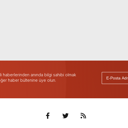
 haberlerinden anında bilgi sahibi olmak
 eğer haber bültenine üye olun.