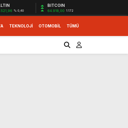
LTIN
BITCOIN
.521,96
64.918,00
% 0,40
1.172
YA
TEKNOLOJİ
OTOMOBİL
TÜMÜ
ı
i erken başlattık”