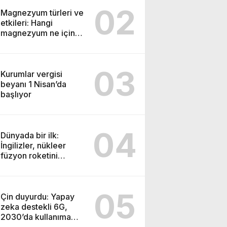
02
Magnezyum türleri ve
etkileri: Hangi
magnezyum ne için
kullanılır
03
Kurumlar vergisi
beyanı 1 Nisan’da
başlıyor
04
Dünyada bir ilk:
İngilizler, nükleer
füzyon roketini
ateşledi
05
Çin duyurdu: Yapay
zeka destekli 6G,
2030’da kullanıma