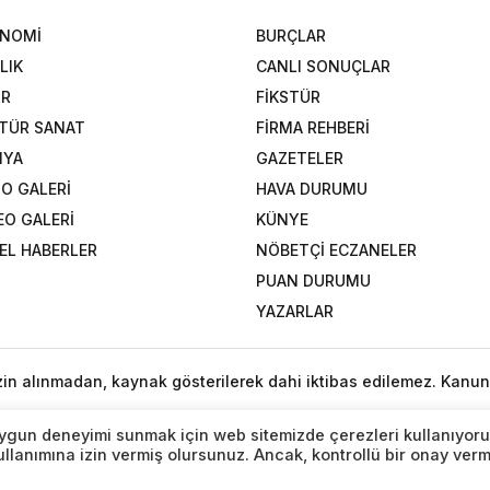
ONOMİ
BURÇLAR
LIK
CANLI SONUÇLAR
OR
FİKSTÜR
TÜR SANAT
FİRMA REHBERİ
NYA
GAZETELER
O GALERİ
HAVA DURUMU
EO GALERİ
KÜNYE
EL HABERLER
NÖBETÇİ ECZANELER
PUAN DURUMU
YAZARLAR
izin alınmadan, kaynak gösterilerek dahi iktibas edilemez. Kanun
n uygun deneyimi sunmak için web sitemizde çerezleri kullanıyoru
lanımına izin vermiş olursunuz. Ancak, kontrollü bir onay ver