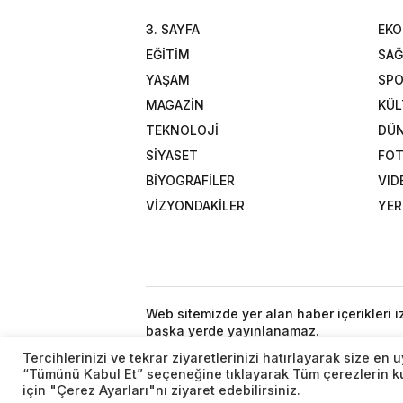
3. SAYFA
EK
EĞİTİM
SAĞ
YAŞAM
SP
MAGAZİN
KÜL
TEKNOLOJİ
DÜ
SİYASET
FOT
BİYOGRAFİLER
VID
VİZYONDAKİLER
YER
Web sitemizde yer alan haber içerikleri 
başka yerde yayınlanamaz.
Tercihlerinizi ve tekrar ziyaretlerinizi hatırlayarak size e
“Tümünü Kabul Et” seçeneğine tıklayarak Tüm çerezlerin kul
için "Çerez Ayarları"nı ziyaret edebilirsiniz.