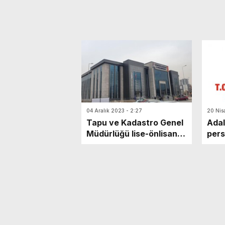
04 Aralık 2023 - 2:27
20 Nis
Tapu ve Kadastro Genel
Adal
Müdürlüğü lise-önlisans
pers
mezunu sözleşmeli
yayı
personel alacak!
unva
şart