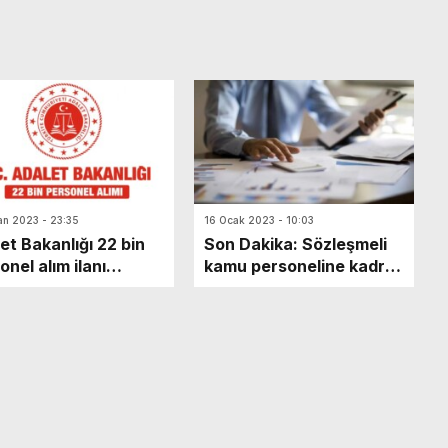
an 2023 - 23:35
16 Ocak 2023 - 10:03
et Bakanlığı 22 bin
Son Dakika: Sözleşmeli
onel alım ilanı
kamu personeline kadro
nlandı! Kadrolar,
düzenlemesi TBMM’de!
nlar, başvuru
28 Kasım 2022’den önce
ları…
işe başlayanlar kadroya
geçecek