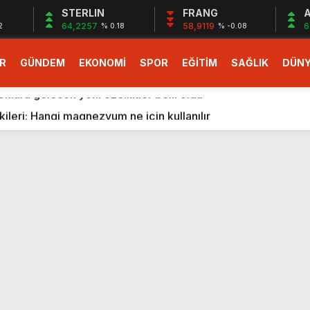
STERLIN
FRANG
A
64,2257
58,9119
6
2
% 0.18
% -0.08
R
GÜNDEM
EKONOMİ
SPOR
EĞİTİM
SAĞLIK
DÜN
larlık dev teklif
fonlara gelecek yeni özellikler belli oldu
ileri: Hangi magnezyum ne için kullanılır
1 Nisan’da başlıyor
r, nükleer füzyon roketini ateşledi
 destekli 6G, 2030’da kullanıma sunulacak
n heyecanlandıran kulis! Bakanlıklar sayı konusunda anlaşt
nin Borcunu Ödeyebilir
esi ilgilendiren düzenleme! Sayılar tümden değişti
tartışması! Bakan Tekin’den “Sıkıntı yaşanmaması için takvim
larlık dev teklif
fonlara gelecek yeni özellikler belli oldu