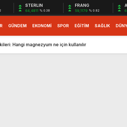
STERLIN
FRANG
A
64,4811
59,1179
6
2
% 0.38
% 0.82
R
GÜNDEM
EKONOMİ
SPOR
EĞİTİM
SAĞLIK
DÜN
larlık dev teklif
fonlara gelecek yeni özellikler belli oldu
ileri: Hangi magnezyum ne için kullanılır
1 Nisan’da başlıyor
r, nükleer füzyon roketini ateşledi
 destekli 6G, 2030’da kullanıma sunulacak
n heyecanlandıran kulis! Bakanlıklar sayı konusunda anlaşt
nin Borcunu Ödeyebilir
esi ilgilendiren düzenleme! Sayılar tümden değişti
tartışması! Bakan Tekin’den “Sıkıntı yaşanmaması için takvim
larlık dev teklif
fonlara gelecek yeni özellikler belli oldu