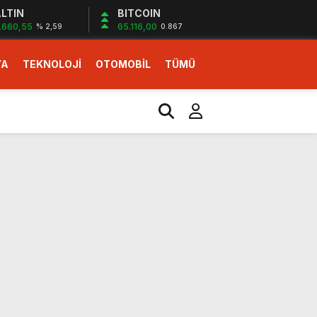
LTIN
BITCOIN
.660,55
65.116,00
% 2,59
0.867
YA
TEKNOLOJİ
OTOMOBİL
TÜMÜ
ı
i erken başlattık”