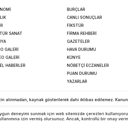
ONOMİ
BURÇLAR
LIK
CANLI SONUÇLAR
OR
FİKSTÜR
TÜR SANAT
FİRMA REHBERİ
NYA
GAZETELER
O GALERİ
HAVA DURUMU
EO GALERİ
KÜNYE
EL HABERLER
NÖBETÇİ ECZANELER
PUAN DURUMU
YAZARLAR
izin alınmadan, kaynak gösterilerek dahi iktibas edilemez. Kanun
n uygun deneyimi sunmak için web sitemizde çerezleri kullanıyoru
lanımına izin vermiş olursunuz. Ancak, kontrollü bir onay ver