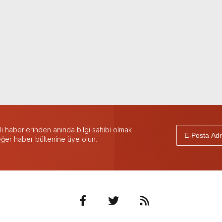
 haberlerinden anında bilgi sahibi olmak
 eğer haber bültenine üye olun.