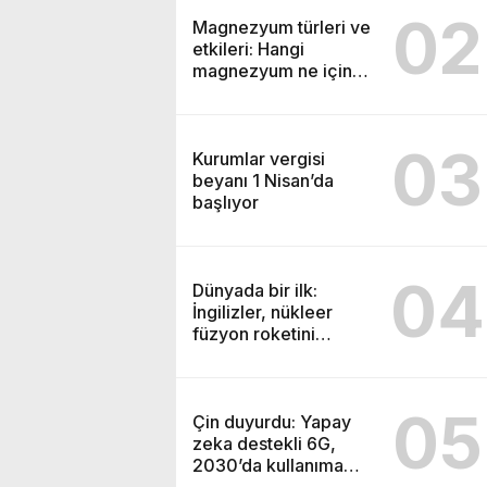
02
Magnezyum türleri ve
etkileri: Hangi
magnezyum ne için
kullanılır
03
Kurumlar vergisi
beyanı 1 Nisan’da
başlıyor
04
Dünyada bir ilk:
İngilizler, nükleer
füzyon roketini
ateşledi
05
Çin duyurdu: Yapay
zeka destekli 6G,
2030’da kullanıma