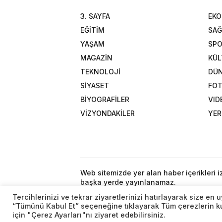
3. SAYFA
EK
EĞİTİM
SAĞ
YAŞAM
SP
MAGAZİN
KÜL
TEKNOLOJİ
DÜ
SİYASET
FOT
BİYOGRAFİLER
VID
VİZYONDAKİLER
YER
Web sitemizde yer alan haber içerikleri 
başka yerde yayınlanamaz.
Tercihlerinizi ve tekrar ziyaretlerinizi hatırlayarak size e
“Tümünü Kabul Et” seçeneğine tıklayarak Tüm çerezlerin kul
için "Çerez Ayarları"nı ziyaret edebilirsiniz.