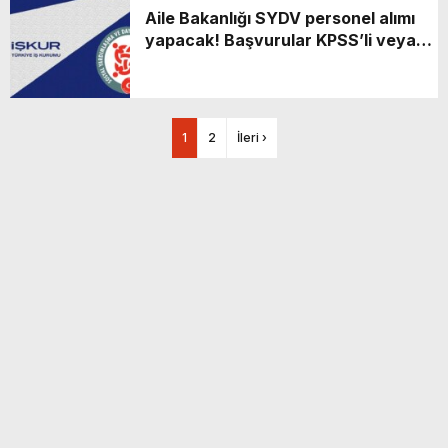
Aile Bakanlığı SYDV personel alımı
yapacak! Başvurular KPSS’li veya
KPSS’siz İŞKUR üzerinden
1
2
İleri ›