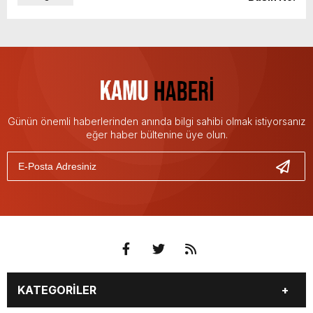
Günün önemli haberlerinden anında bilgi sahibi olmak istiyorsanız
eğer haber bültenine üye olun.
KATEGORİLER