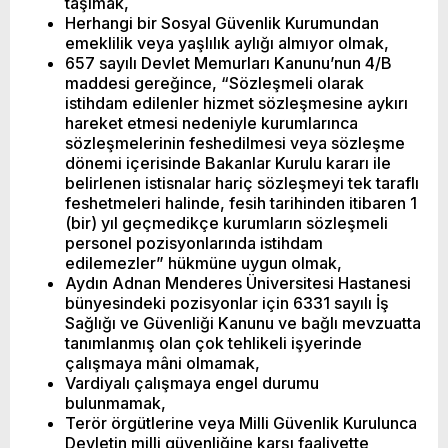
taşımak,
Herhangi bir Sosyal Güvenlik Kurumundan
emeklilik veya yaşlılık aylığı almıyor olmak,
657 sayılı Devlet Memurları Kanunu’nun 4/B
maddesi gereğince, “Sözleşmeli olarak
istihdam edilenler hizmet sözleşmesine aykırı
hareket etmesi nedeniyle kurumlarınca
sözleşmelerinin feshedilmesi veya sözleşme
dönemi içerisinde Bakanlar Kurulu kararı ile
belirlenen istisnalar hariç sözleşmeyi tek taraflı
feshetmeleri halinde, fesih tarihinden itibaren 1
(bir) yıl geçmedikçe kurumların sözleşmeli
personel pozisyonlarında istihdam
edilemezler” hükmüne uygun olmak,
Aydın Adnan Menderes Üniversitesi Hastanesi
bünyesindeki pozisyonlar için 6331 sayılı İş
Sağlığı ve Güvenliği Kanunu ve bağlı mevzuatta
tanımlanmış olan çok tehlikeli işyerinde
çalışmaya mâni olmamak,
Vardiyalı çalışmaya engel durumu
bulunmamak,
Terör örgütlerine veya Milli Güvenlik Kurulunca
Devletin milli güvenliğine karşı faaliyette