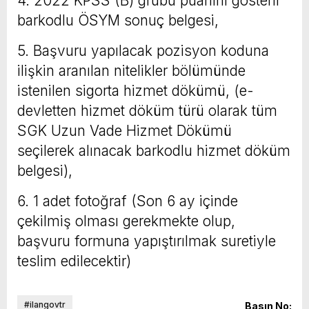
4. 2022 KPSS (B) grubu puanını gösterir
barkodlu ÖSYM sonuç belgesi,
5. Başvuru yapılacak pozisyon koduna
ilişkin aranılan nitelikler bölümünde
istenilen sigorta hizmet dökümü, (e-
devletten hizmet döküm türü olarak tüm
SGK Uzun Vade Hizmet Dökümü
seçilerek alınacak barkodlu hizmet döküm
belgesi),
6. 1 adet fotoğraf (Son 6 ay içinde
çekilmiş olması gerekmekte olup,
başvuru formuna yapıştırılmak suretiyle
teslim edilecektir)
#ilangovtr
Basın No: