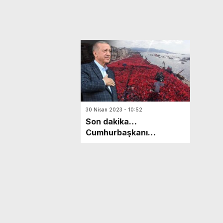
30 Nisan 2023 - 10:52
Son dakika…
Cumhurbaşkanı
Erdoğan: ‘Kumar masası’
dedikleri masa rulet
masası çıktı