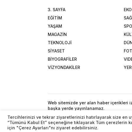
3. SAYFA
EK
EĞİTİM
SAĞ
YAŞAM
SP
MAGAZİN
KÜL
TEKNOLOJİ
DÜ
SİYASET
FOT
BİYOGRAFİLER
VID
VİZYONDAKİLER
YER
Web sitemizde yer alan haber içerikleri 
başka yerde yayınlanamaz.
Tercihlerinizi ve tekrar ziyaretlerinizi hatırlayarak size e
“Tümünü Kabul Et” seçeneğine tıklayarak Tüm çerezlerin kul
için "Çerez Ayarları"nı ziyaret edebilirsiniz.