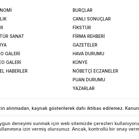
ONOMİ
BURÇLAR
LIK
CANLI SONUÇLAR
OR
FİKSTÜR
TÜR SANAT
FİRMA REHBERİ
NYA
GAZETELER
O GALERİ
HAVA DURUMU
EO GALERİ
KÜNYE
EL HABERLER
NÖBETÇİ ECZANELER
PUAN DURUMU
YAZARLAR
izin alınmadan, kaynak gösterilerek dahi iktibas edilemez. Kanun
n uygun deneyimi sunmak için web sitemizde çerezleri kullanıyoru
lanımına izin vermiş olursunuz. Ancak, kontrollü bir onay ver