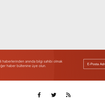
 haberlerinden anında bilgi sahibi olmak
 eğer haber bültenine üye olun.