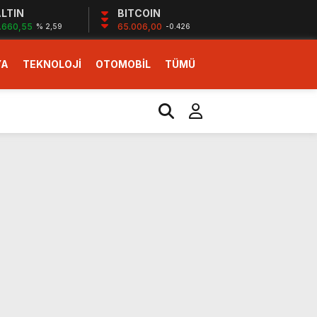
LTIN
BITCOIN
.660,55
65.006,00
% 2,59
-0.426
YA
TEKNOLOJİ
OTOMOBİL
TÜMÜ
ı
i erken başlattık”