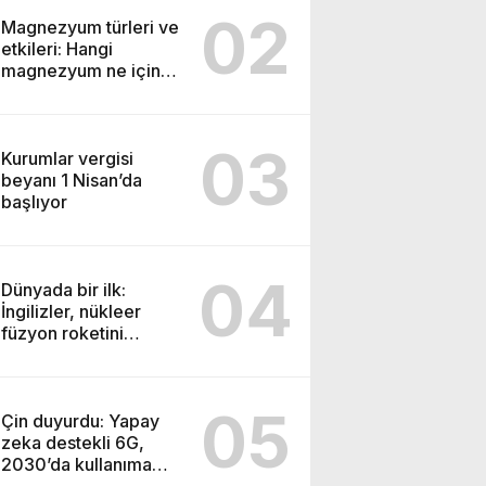
02
Magnezyum türleri ve
etkileri: Hangi
magnezyum ne için
kullanılır
03
Kurumlar vergisi
beyanı 1 Nisan’da
başlıyor
04
Dünyada bir ilk:
İngilizler, nükleer
füzyon roketini
ateşledi
05
Çin duyurdu: Yapay
zeka destekli 6G,
2030’da kullanıma