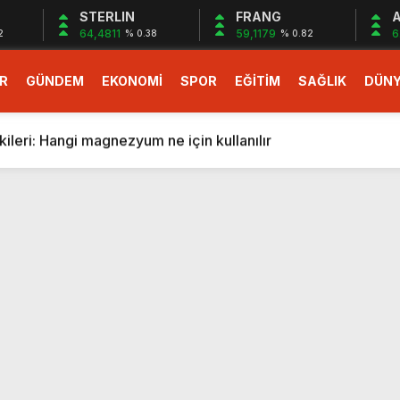
STERLIN
FRANG
A
64,4811
59,1179
6
2
% 0.38
% 0.82
R
GÜNDEM
EKONOMİ
SPOR
EĞİTİM
SAĞLIK
DÜN
larlık dev teklif
fonlara gelecek yeni özellikler belli oldu
ileri: Hangi magnezyum ne için kullanılır
1 Nisan’da başlıyor
r, nükleer füzyon roketini ateşledi
 destekli 6G, 2030’da kullanıma sunulacak
n heyecanlandıran kulis! Bakanlıklar sayı konusunda anlaşt
nin Borcunu Ödeyebilir
esi ilgilendiren düzenleme! Sayılar tümden değişti
tartışması! Bakan Tekin’den “Sıkıntı yaşanmaması için takvim
larlık dev teklif
fonlara gelecek yeni özellikler belli oldu