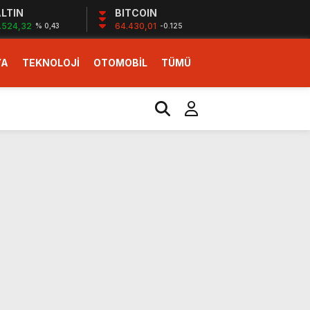
LTIN
BITCOIN
.524,32
64.430,01
% 0,43
-0.125
YA
TEKNOLOJİ
OTOMOBİL
TÜMÜ
ı
i erken başlattık”