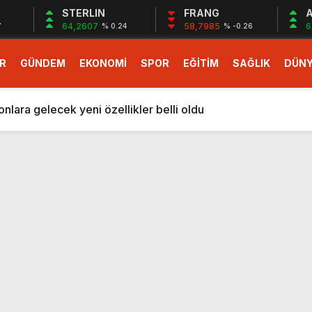
STERLIN
FRANG
A
64,2607
58,7985
6
7
% 0.24
% -0.26
R
GÜNDEM
EKONOMİ
SPOR
EĞİTİM
SAĞLIK
DÜN
larlık dev teklif
fonlara gelecek yeni özellikler belli oldu
ileri: Hangi magnezyum ne için kullanılır
1 Nisan’da başlıyor
r, nükleer füzyon roketini ateşledi
 destekli 6G, 2030’da kullanıma sunulacak
n heyecanlandıran kulis! Bakanlıklar sayı konusunda anlaşt
nin Borcunu Ödeyebilir
esi ilgilendiren düzenleme! Sayılar tümden değişti
tartışması! Bakan Tekin’den “Sıkıntı yaşanmaması için takvim
larlık dev teklif
fonlara gelecek yeni özellikler belli oldu