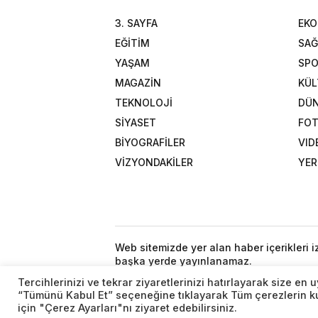
3. SAYFA
EK
EĞİTİM
SAĞ
YAŞAM
SP
MAGAZİN
KÜL
TEKNOLOJİ
DÜ
SİYASET
FOT
BİYOGRAFİLER
VID
VİZYONDAKİLER
YER
Web sitemizde yer alan haber içerikleri 
başka yerde yayınlanamaz.
Tercihlerinizi ve tekrar ziyaretlerinizi hatırlayarak size e
“Tümünü Kabul Et” seçeneğine tıklayarak Tüm çerezlerin kul
için "Çerez Ayarları"nı ziyaret edebilirsiniz.