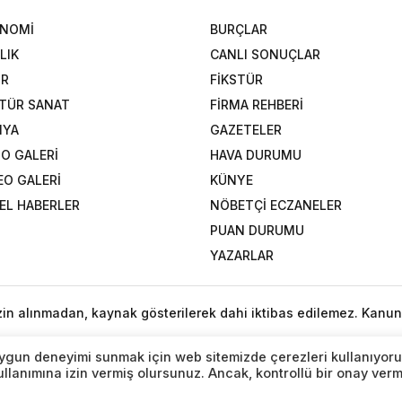
ONOMİ
BURÇLAR
LIK
CANLI SONUÇLAR
OR
FİKSTÜR
TÜR SANAT
FİRMA REHBERİ
NYA
GAZETELER
O GALERİ
HAVA DURUMU
EO GALERİ
KÜNYE
EL HABERLER
NÖBETÇİ ECZANELER
PUAN DURUMU
YAZARLAR
izin alınmadan, kaynak gösterilerek dahi iktibas edilemez. Kanun
n uygun deneyimi sunmak için web sitemizde çerezleri kullanıyoru
lanımına izin vermiş olursunuz. Ancak, kontrollü bir onay ver