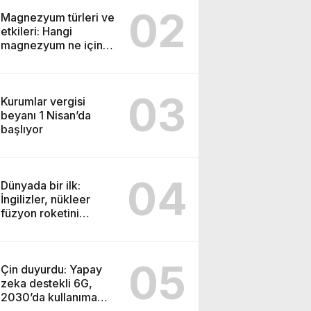
02
Magnezyum türleri ve
etkileri: Hangi
magnezyum ne için
kullanılır
03
Kurumlar vergisi
beyanı 1 Nisan’da
başlıyor
04
Dünyada bir ilk:
İngilizler, nükleer
füzyon roketini
ateşledi
05
Çin duyurdu: Yapay
zeka destekli 6G,
2030’da kullanıma