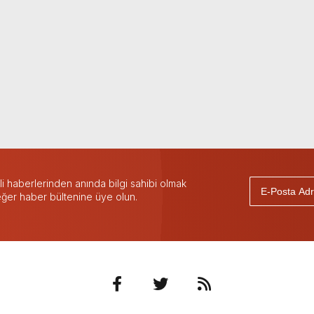
 haberlerinden anında bilgi sahibi olmak
 eğer haber bültenine üye olun.