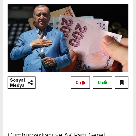
Sosyal
0
0
Medya
Cumhurbaşkanı ve AK Parti Genel