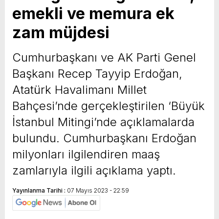
emekli ve memura ek
yeni özellikler belli oldu
zam müjdesi
Cumhurbaşkanı ve AK Parti Genel
Başkanı Recep Tayyip Erdoğan,
Atatürk Havalimanı Millet
Bahçesi’nde gerçekleştirilen ‘Büyük
İstanbul Mitingi’nde açıklamalarda
bulundu. Cumhurbaşkanı Erdoğan
milyonları ilgilendiren maaş
zamlarıyla ilgili açıklama yaptı.
Yayınlanma Tarihi :
07 Mayıs 2023 - 22:59