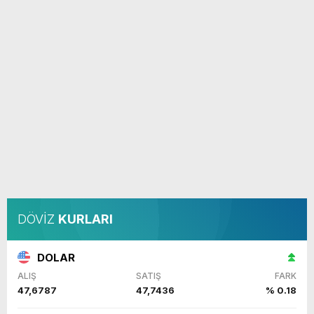
DÖVİZ
KURLARI
DOLAR
ALIŞ
SATIŞ
FARK
47,6787
47,7436
% 0.18