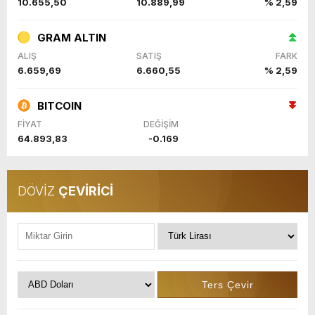
10.655,50
10.889,99
% 2,59
GRAM ALTIN
ALIŞ
SATIŞ
FARK
6.659,69
6.660,55
% 2,59
BITCOIN
FİYAT
DEĞİŞİM
64.893,83
-0.169
DÖVİZ
ÇEVİRİCİ