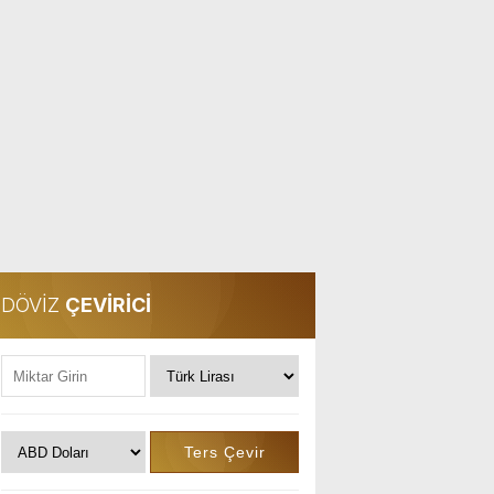
DÖVİZ
ÇEVİRİCİ