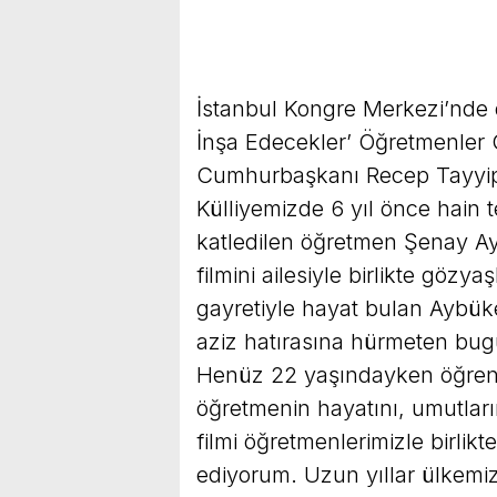
İstanbul Kongre Merkezi’nde d
İnşa Edecekler’ Öğretmenler
Cumhurbaşkanı Recep Tayyip
Külliyemizde 6 yıl önce hain 
katledilen öğretmen Şenay Ay
filmini ailesiyle birlikte gözy
gayretiyle hayat bulan Aybük
aziz hatırasına hürmeten bug
Henüz 22 yaşındayken öğrenc
öğretmenin hayatını, umutlar
filmi öğretmenlerimizle birlik
ediyorum. Uzun yıllar ülkemize