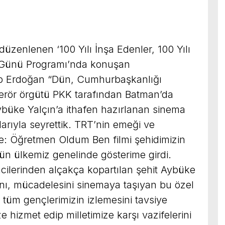
üzenlenen ‘100 Yılı İnşa Edenler, 100 Yılı
 Günü Programı’nda konuşan
 Erdoğan “Dün, Cumhurbaşkanlığı
terör örgütü PKK tarafından Batman’da
büke Yalçın’a ithafen hazırlanan sinema
aşlarıyla seyrettik. TRT’nin emeği ve
e: Öğretmen Oldum Ben filmi şehidimizin
ün ülkemiz genelinde gösterime girdi.
ilerinden alçakça kopartılan şehit Aybüke
ını, mücadelesini sinemaya taşıyan bu özel
te tüm gençlerimizin izlemesini tavsiye
 hizmet edip milletimize karşı vazifelerini