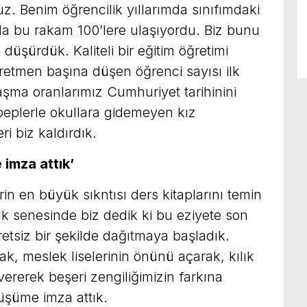
ruz. Benim öğrencilik yıllarımda sınıfımdaki
’da bu rakam 100’lere ulaşıyordu. Biz bunu
 düşürdük. Kaliteli bir eğitim öğretimi
tmen başına düşen öğrenci sayısı ilk
laşma oranlarımız Cumhuriyet tarihinini
ebeplerle okullara gidemeyen kız
i biz kaldırdık.
imza attık’
rin en büyük sıkntısı ders kitaplarını temin
ilk senesinde biz dedik ki bu eziyete son
retsiz bir şekilde dağıtmaya başladık.
rak, meslek liselerinin önünü açarak, kılık
n vererek beşeri zengiliğimizin farkına
üşüme imza attık.