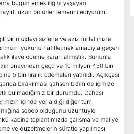
sonra bugün emekliliğini yaşayan
 hayırlı uzun ömürler temenni ediyorum.
ili bir müjdeyi sizlerle ve aziz milletimizle
erimizin yükünü hafifletmek amacıyla geçen
ralık ilave ödeme kararı almıştık. Bununla
imizin onayından geçti ve 10 milyon 430 bin
a 5 bin liralık ödemeleri yatırıldı. Açıkçası
ışarıda bırakılması şahsen bizim de içimize
tli bulmadığımız bir durumdu. Dahası
rimizin içinde yer aldığı diğer tüm
rgınlığına sebep olduğunu üzüntüyle
nkü kabine toplantımızda çalışma ve maliye
eme ve düzeltmelerin süratle yapılması