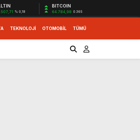
LTIN
BITCOIN
.507,71
64.784,98
% 0,18
0.365
YA
TEKNOLOJİ
OTOMOBİL
TÜMÜ
ı
i erken başlattık”