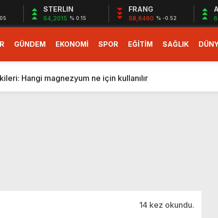
STERLIN
FRANG
A
64,2015
58,6490
6
.05
% 0.15
% -0.52
R
GÜNDEM
EKONOMİ
SPOR
EĞİTİM
SAĞLIK
DÜN
larlık dev teklif
fonlara gelecek yeni özellikler belli oldu
ileri: Hangi magnezyum ne için kullanılır
1 Nisan’da başlıyor
r, nükleer füzyon roketini ateşledi
 destekli 6G, 2030’da kullanıma sunulacak
n heyecanlandıran kulis! Bakanlıklar sayı konusunda anlaşt
nin Borcunu Ödeyebilir
esi ilgilendiren düzenleme! Sayılar tümden değişti
tartışması! Bakan Tekin’den “Sıkıntı yaşanmaması için takvim
larlık dev teklif
14 kez okundu.
fonlara gelecek yeni özellikler belli oldu