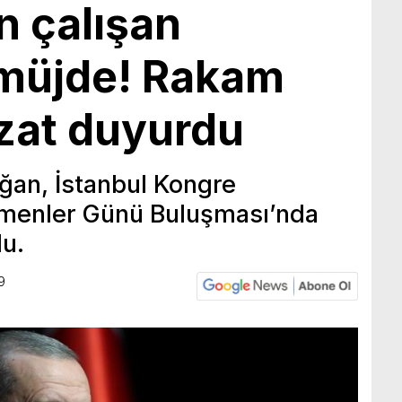
n çalışan
 müjde! Rakam
zzat duyurdu
an, İstanbul Kongre
menler Günü Buluşması’nda
u.
9