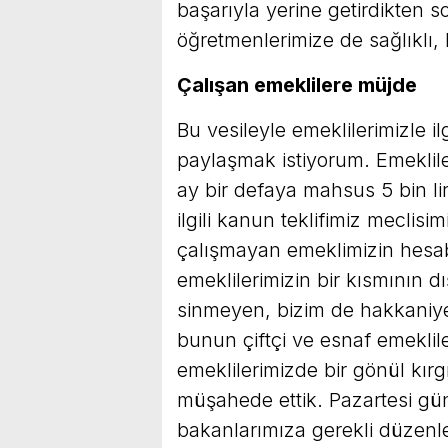
başarıyla yerine getirdikten 
öğretmenlerimize de sağlıklı,
Çalışan emeklilere müjde
Bu vesileyle emeklilerimizle ilg
paylaşmak istiyorum. Emeklil
ay bir defaya mahsus 5 bin li
ilgili kanun teklifimiz meclis
çalışmayan emeklimizin hesabın
emeklilerimizin bir kısmının d
sinmeyen, bizim de hakkaniye
bunun çiftçi ve esnaf emeklile
emeklilerimizde bir gönül kı
müşahede ettik. Pazartesi gü
bakanlarımıza gerekli düzenl