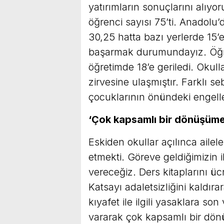
yatırımların sonuçlarını alıyo
öğrenci sayısı 75’ti. Anadolu
30,25 hatta bazı yerlerde 15’e
başarmak durumundayız. Öğre
öğretimde 18’e geriledi. Okul
zirvesine ulaşmıştır. Farklı s
çocuklarının önündeki engeller
‘Çok kapsamlı bir dönüşüme 
Eskiden okullar açılınca ailele
etmekti. Göreve geldiğimizin 
vereceğiz. Ders kitaplarını üc
Katsayı adaletsizliğini kaldıra
kıyafet ile ilgili yasaklara so
vararak çok kapsamlı bir dön