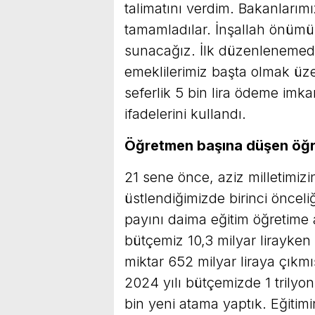
talimatını verdim. Bakanlarımız
tamamladılar. İnşallah önümüzd
sunacağız. İlk düzenlenemed
emeklilerimiz başta olmak üz
seferlik 5 bin lira ödeme imk
ifadelerini kullandı.
Öğretmen başına düşen öğren
21 sene önce, aziz milletimiz
üstlendiğimizde birinci öncel
payını daima eğitim öğretime 
bütçemiz 10,3 milyar lirayke
miktar 652 milyar liraya çıkm
2024 yılı bütçemizde 1 trilyon 
bin yeni atama yaptık. Eğitim