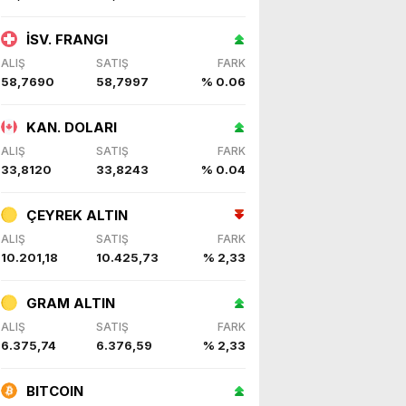
İSV. FRANGI
ALIŞ
SATIŞ
FARK
58,7690
58,7997
% 0.06
KAN. DOLARI
ALIŞ
SATIŞ
FARK
33,8120
33,8243
% 0.04
ÇEYREK ALTIN
ALIŞ
SATIŞ
FARK
10.201,18
10.425,73
% 2,33
GRAM ALTIN
ALIŞ
SATIŞ
FARK
6.375,74
6.376,59
% 2,33
BITCOIN