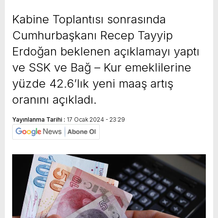
yeni özellikler belli oldu
Kabine Toplantısı sonrasında
Cumhurbaşkanı Recep Tayyip
Erdoğan beklenen açıklamayı yaptı
ve SSK ve Bağ – Kur emeklilerine
yüzde 42.6’lık yeni maaş artış
oranını açıkladı.
Yayınlanma Tarihi :
17 Ocak 2024 - 23:29