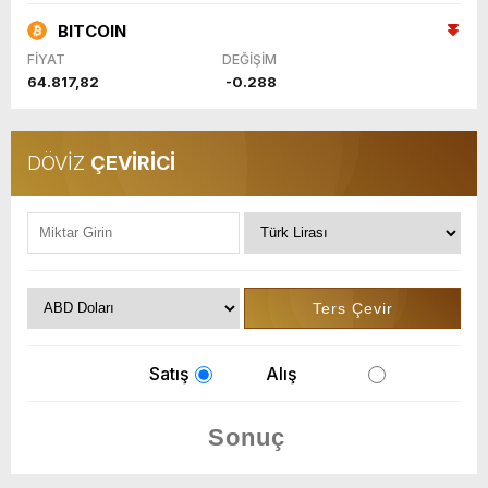
BITCOIN
FİYAT
DEĞİŞİM
64.817,82
-0.288
DÖVİZ
ÇEVİRİCİ
Satış
Alış