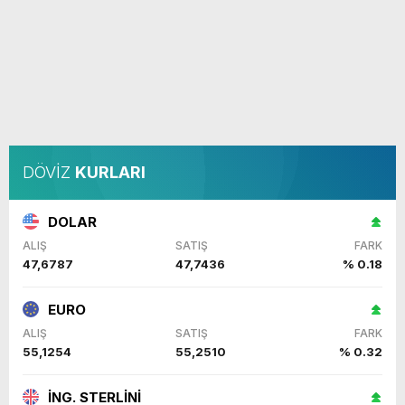
DÖVİZ
KURLARI
DOLAR
ALIŞ
SATIŞ
FARK
47,6787
47,7436
% 0.18
EURO
ALIŞ
SATIŞ
FARK
55,1254
55,2510
% 0.32
İNG. STERLİNİ