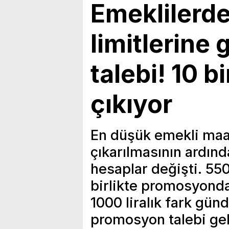
Emeklilerd
limitlerine
talebi! 10 b
çıkıyor
En düşük emekli maaş
çıkarılmasının ardı
hesaplar değişti. 550
birlikte promosyond
1000 liralık fark gün
promosyon talebi gel