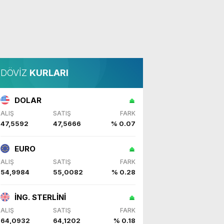
DÖVİZ
KURLARI
DOLAR
ALIŞ
SATIŞ
FARK
47,5592
47,5666
% 0.07
EURO
ALIŞ
SATIŞ
FARK
54,9984
55,0082
% 0.28
İNG. STERLİNİ
ALIŞ
SATIŞ
FARK
64,0932
64,1202
% 0.18