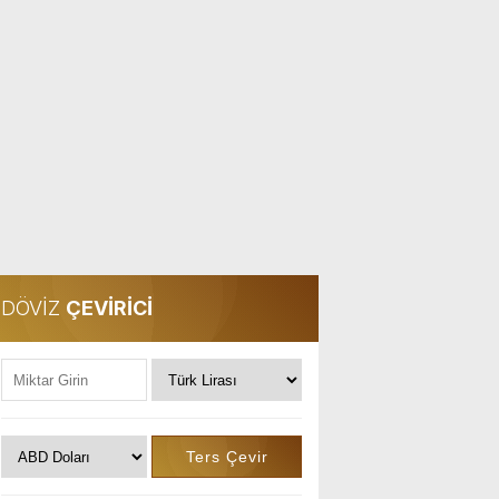
DÖVİZ
ÇEVİRİCİ