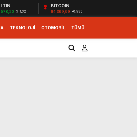
LTIN
BITCOIN
.578,20
64.399,99
% 1,32
-0.558
YA
TEKNOLOJİ
OTOMOBİL
TÜMÜ
ı
i erken başlattık”