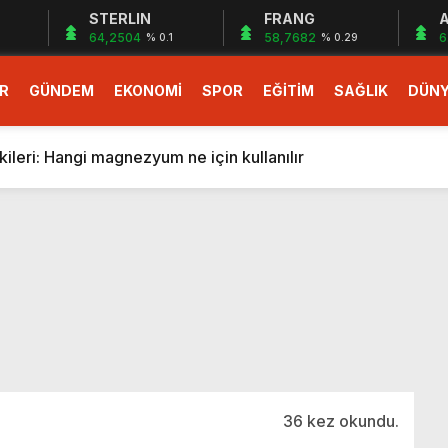
STERLIN
FRANG
A
64,2504
58,7682
6
% 0.1
% 0.29
R
GÜNDEM
EKONOMİ
SPOR
EĞİTİM
SAĞLIK
DÜN
larlık dev teklif
fonlara gelecek yeni özellikler belli oldu
ileri: Hangi magnezyum ne için kullanılır
1 Nisan’da başlıyor
r, nükleer füzyon roketini ateşledi
 destekli 6G, 2030’da kullanıma sunulacak
n heyecanlandıran kulis! Bakanlıklar sayı konusunda anlaşt
nin Borcunu Ödeyebilir
esi ilgilendiren düzenleme! Sayılar tümden değişti
tartışması! Bakan Tekin’den “Sıkıntı yaşanmaması için takvim
larlık dev teklif
36 kez okundu.
fonlara gelecek yeni özellikler belli oldu