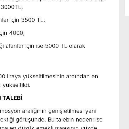
n 3000TL;
nlar için 3500 TL;
için 4000;
ı alanlar için ise 5000 TL olarak
0 liraya yükseltilmesinin ardından en
yükseltildi.
 TALEBİ
mosyon aralığının genişletilmesi yani
ektiği görüşünde. Bu talebin nedeni ise
yana en düşük emekli maaşının yüzde