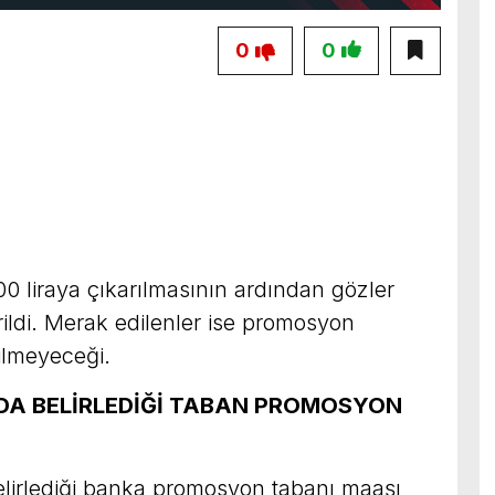
0
0
0 liraya çıkarılmasının ardından gözler
ldi. Merak edilenler ise promosyon
tilmeyeceği.
NDA BELİRLEDİĞİ TABAN PROMOSYON
lirlediği banka promosyon tabanı maaşı