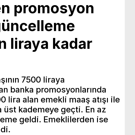
en promosyon
 güncelleme
in liraya kadar
ının 7500 liraya
ndan banka promosyonlarında
0 lira alan emekli maaş atışı ile
a üst kademeye geçti. En az
deme geldi. Emeklilerden ise
di.